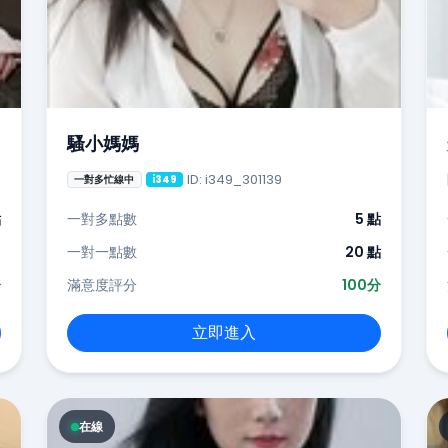
騷小媽媽
ID: i349_301139
一對多忙線中
i349
點
一對多點數
5 點
-
一對一點數
20 點
分
滿意度評分
100分
立即進入
在線