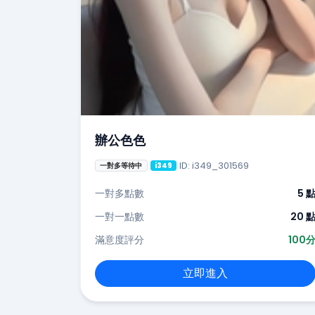
辦公色色
ID: i349_301569
一對多等待中
i349
一對多點數
5 
一對一點數
20 
滿意度評分
100
立即進入