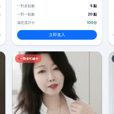
點
一對多點數
5 點
點
一對一點數
20 點
分
滿意度評分
100分
立即進入
一對多忙線中