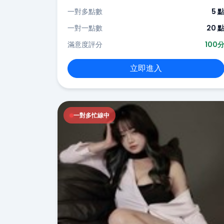
一對多點數
5 
一對一點數
20 
滿意度評分
100
立即進入
一對多忙線中