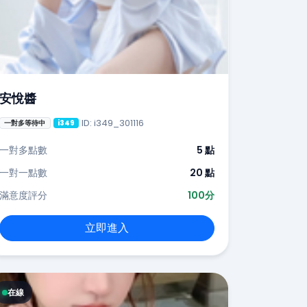
安悅醬
ID: i349_301116
一對多等待中
i349
一對多點數
5 點
一對一點數
20 點
滿意度評分
100分
立即進入
在線