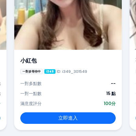
小紅包
ID: i349_301549
一對多等待中
i349
點
一對多點數
--
點
一對一點數
15 點
分
滿意度評分
100分
立即進入