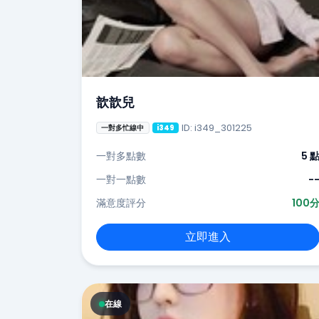
歆歆兒
ID: i349_301225
一對多忙線中
i349
一對多點數
5 
一對一點數
-
滿意度評分
100
立即進入
在線