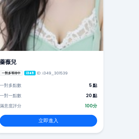
薔薇兒
ID: i349_301539
一對多等待中
i349
一對多點數
5 點
一對一點數
20 點
滿意度評分
100分
立即進入