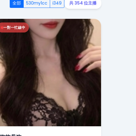
全部
530my1cc
i349
共 354 位主播
一對一忙線中