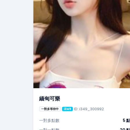
緬甸可樂
ID: i349_300992
一對多等待中
i349
一對多點數
5 