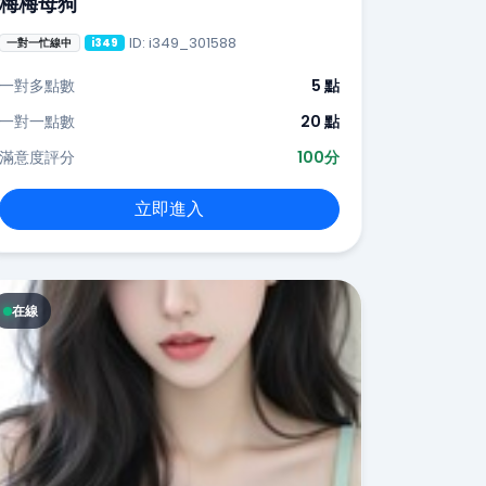
梅梅母狗
ID: i349_301588
一對一忙線中
i349
一對多點數
5 點
一對一點數
20 點
滿意度評分
100分
立即進入
在線