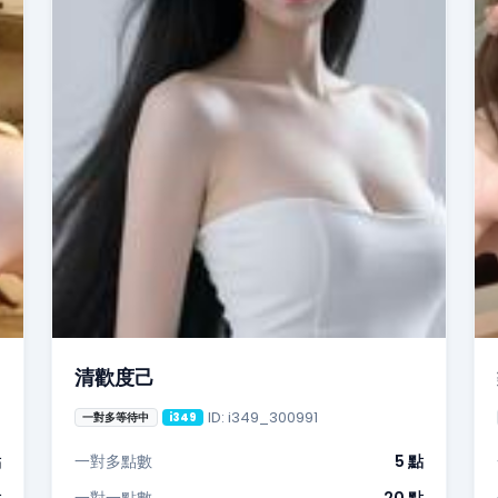
清歡度己
ID: i349_300991
一對多等待中
i349
點
一對多點數
5 點