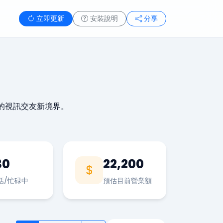
立即更新
安裝說明
分享
的視訊交友新境界。
30
22,200
話/忙碌中
預估目前營業額