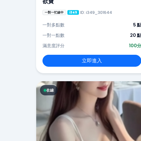
欲寶
ID: i349_301644
一對一忙線中
i349
一對多點數
5 
一對一點數
20 
滿意度評分
100
立即進入
在線