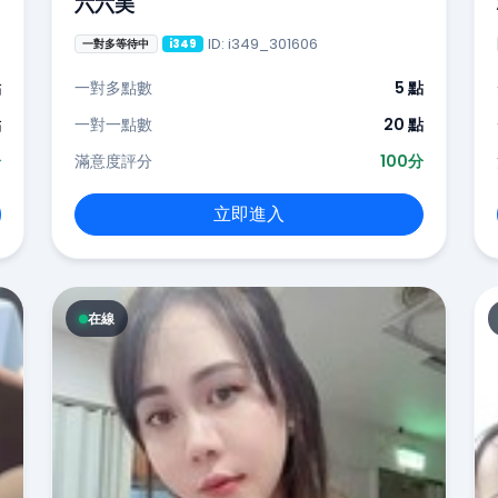
六六美
ID: i349_301606
一對多等待中
i349
點
一對多點數
5 點
點
一對一點數
20 點
分
滿意度評分
100分
立即進入
在線