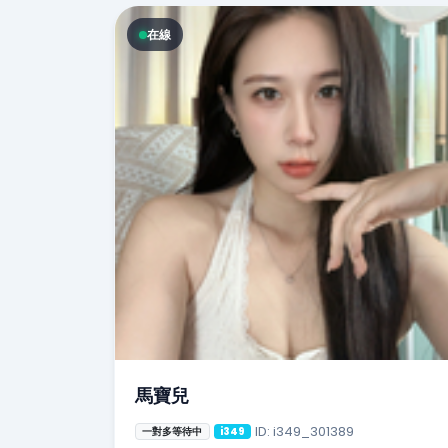
在線
馬寶兒
ID: i349_301389
一對多等待中
i349