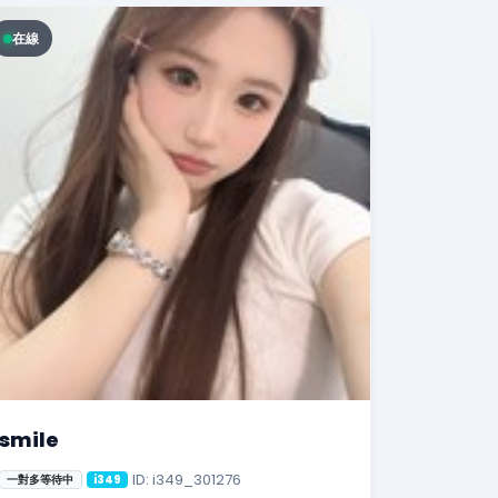
在線
smile
ID: i349_301276
一對多等待中
i349