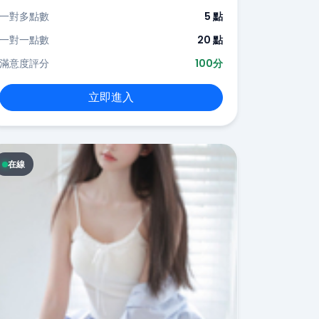
一對多點數
5 點
一對一點數
20 點
滿意度評分
100分
立即進入
在線