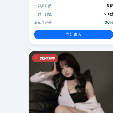
一對多點數
5 
一對一點數
20 
滿意度評分
100
立即進入
一對多忙線中