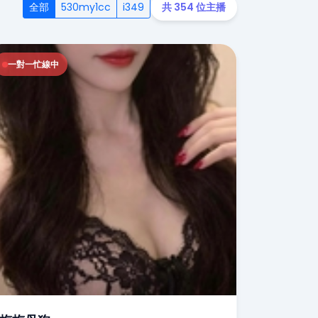
全部
530my1cc
i349
共 354 位主播
一對一忙線中