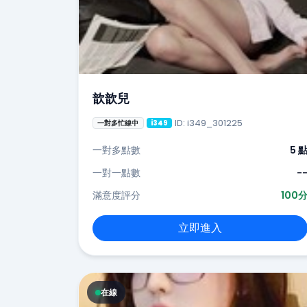
歆歆兒
ID: i349_301225
一對多忙線中
i349
一對多點數
5 
一對一點數
-
滿意度評分
100
立即進入
在線