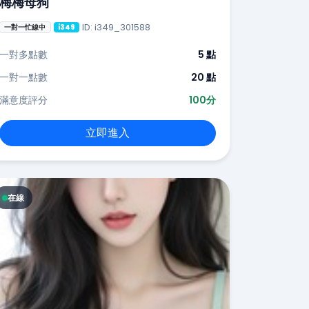
梅梅母狗
ID: i349_301588
一對一忙線中
i349
一對多點數
5 點
一對一點數
20 點
滿意度評分
100分
立即進入
在線