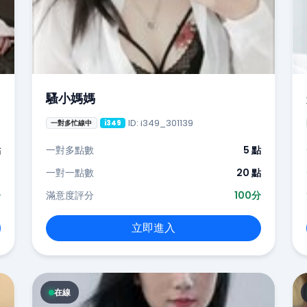
騷小媽媽
ID: i349_301139
一對多忙線中
i349
點
一對多點數
5 點
-
一對一點數
20 點
分
滿意度評分
100分
立即進入
在線