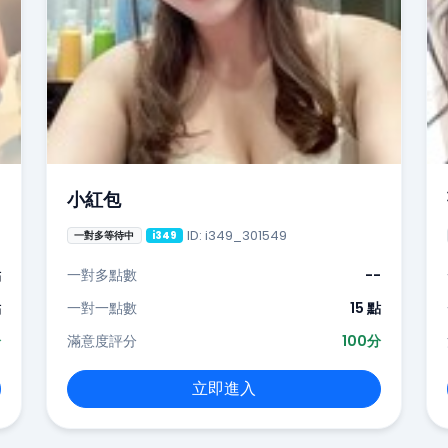
小紅包
ID: i349_301549
一對多等待中
i349
點
一對多點數
--
點
一對一點數
15 點
分
滿意度評分
100分
立即進入