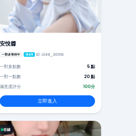
安悅醬
ID: i349_301116
一對多等待中
i349
一對多點數
5 點
一對一點數
20 點
滿意度評分
100分
立即進入
在線