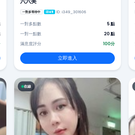
六六美
ID: i349_301606
一對多等待中
i349
點
一對多點數
5 點
點
一對一點數
20 點
分
滿意度評分
100分
立即進入
在線