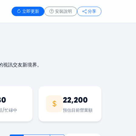
立即更新
安裝說明
分享
的視訊交友新境界。
30
22,200
話/忙碌中
預估目前營業額