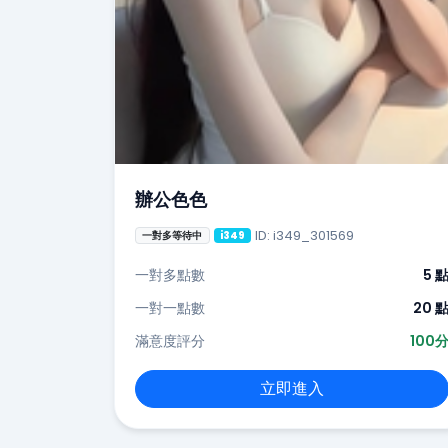
辦公色色
ID: i349_301569
一對多等待中
i349
一對多點數
5 
一對一點數
20 
滿意度評分
100
立即進入