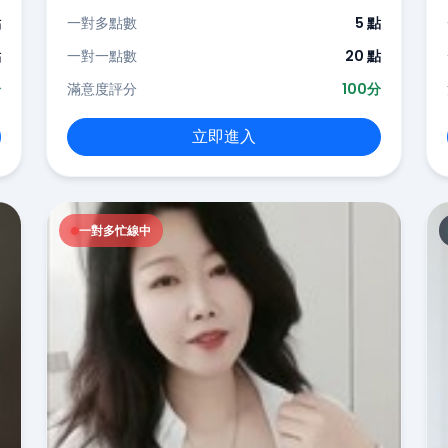
點
一對多點數
5 點
點
一對一點數
20 點
分
滿意度評分
100分
立即進入
一對多忙線中