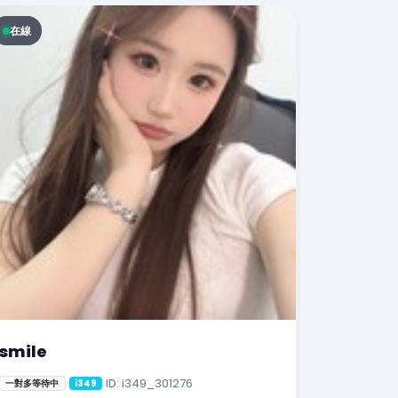
在線
smile
ID: i349_301276
一對多等待中
i349