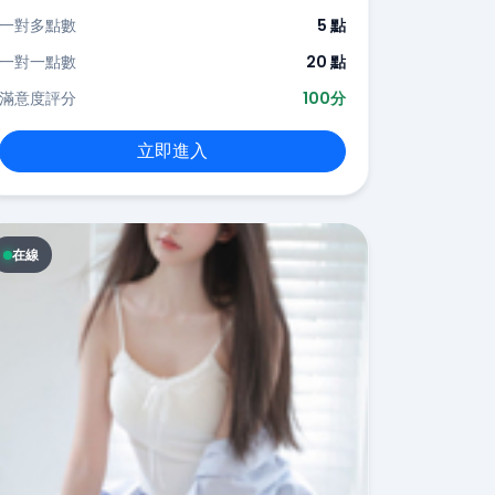
一對多點數
5 點
一對一點數
20 點
滿意度評分
100分
立即進入
在線