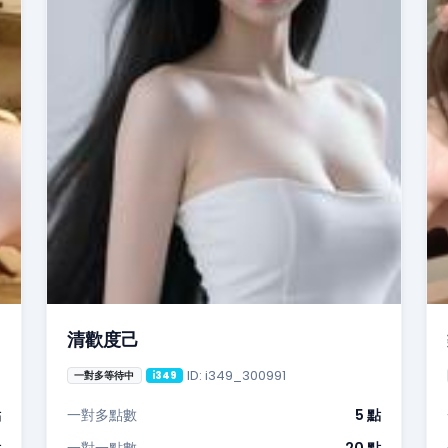
清歡度己
ID: i349_300991
一對多等待中
i349
點
一對多點數
5 點