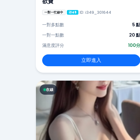
欲寶
ID: i349_301644
一對一忙線中
i349
一對多點數
5 
一對一點數
20 
滿意度評分
100
立即進入
在線