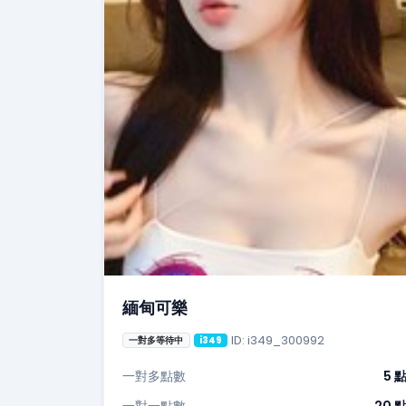
緬甸可樂
ID: i349_300992
一對多等待中
i349
一對多點數
5 