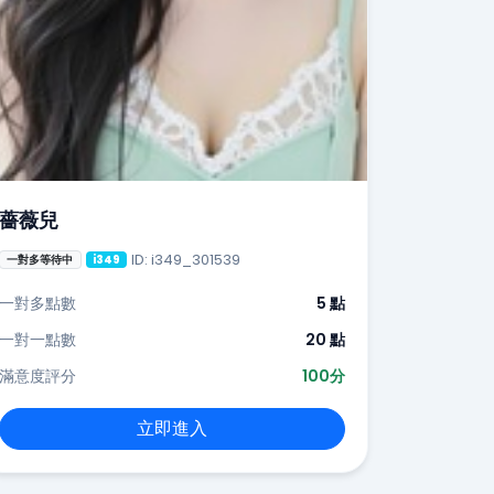
薔薇兒
ID: i349_301539
一對多等待中
i349
一對多點數
5 點
一對一點數
20 點
滿意度評分
100分
立即進入