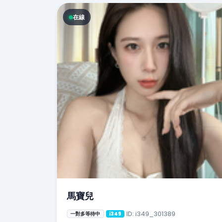
在線
馬寶兒
ID: i349_301389
一對多等待中
i349