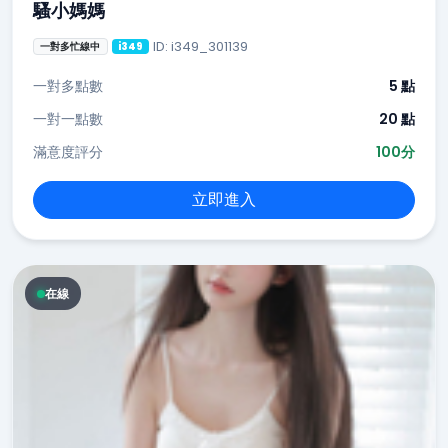
騷小媽媽
ID: i349_301139
一對多忙線中
i349
一對多點數
5 點
一對一點數
20 點
滿意度評分
100分
立即進入
在線