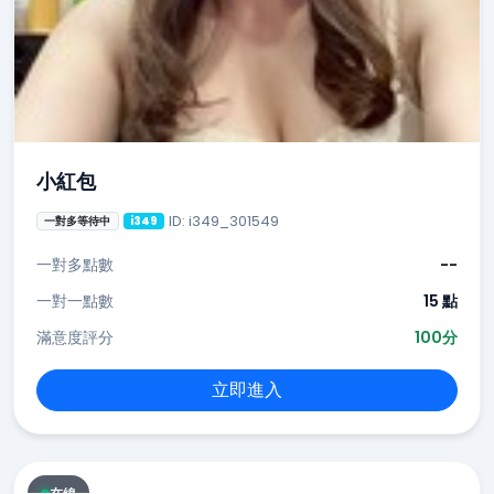
小紅包
ID: i349_301549
一對多等待中
i349
一對多點數
--
一對一點數
15 點
滿意度評分
100分
立即進入
在線