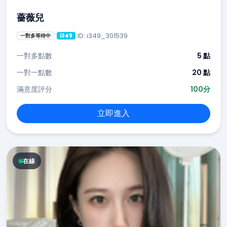
薔薇兒
ID: i349_301539
一對多等待中
i349
一對多點數
5 點
一對一點數
20 點
滿意度評分
100分
立即進入
在線