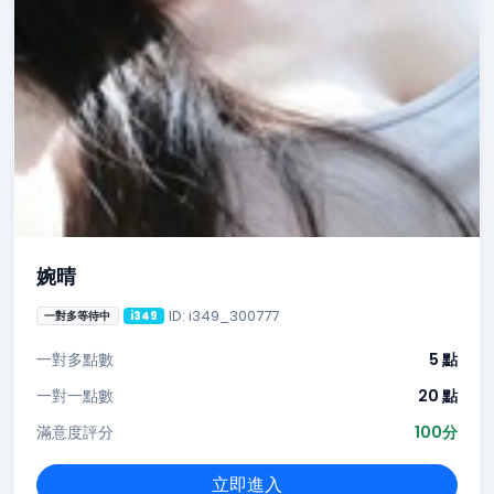
婉晴
ID: i349_300777
一對多等待中
i349
一對多點數
5 點
一對一點數
20 點
滿意度評分
100分
立即進入