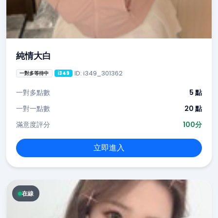
純情大白
ID: i349_301362
一對多等待中
i349
一對多點數
5 點
一對一點數
20 點
滿意度評分
100分
立即進入
在線