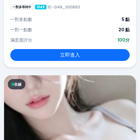
ID: i349_300893
一對多等待中
i349
一對多點數
5 點
一對一點數
20 點
滿意度評分
100分
立即進入
在線