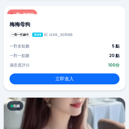
一對一忙線中
梅梅母狗
ID: i349_301588
一對一忙線中
i349
一對多點數
5 點
一對一點數
20 點
滿意度評分
100分
立即進入
在線