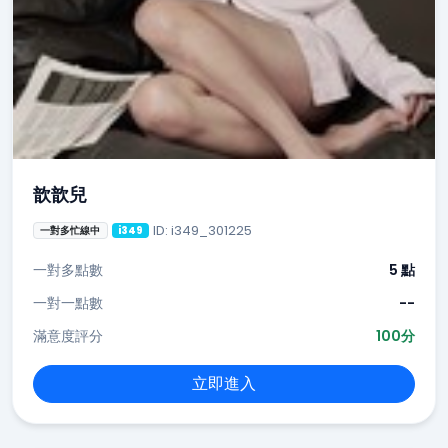
歆歆兒
ID: i349_301225
一對多忙線中
i349
一對多點數
5 點
一對一點數
--
滿意度評分
100分
立即進入