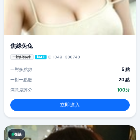
焦綠兔兔
ID: i349_300740
一對多等待中
i349
一對多點數
5 點
一對一點數
20 點
滿意度評分
100分
立即進入
在線