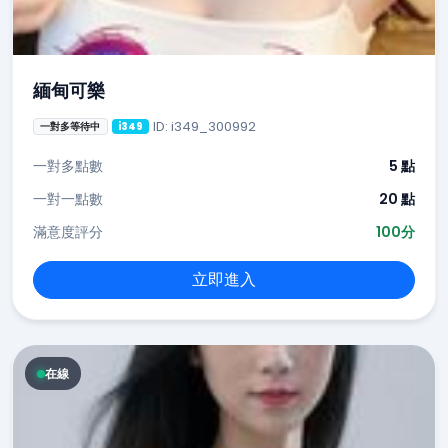
緬甸可樂
ID: i349_300992
一對多等待中
i349
一對多點數
5 點
一對一點數
20 點
滿意度評分
100分
立即進入
在線