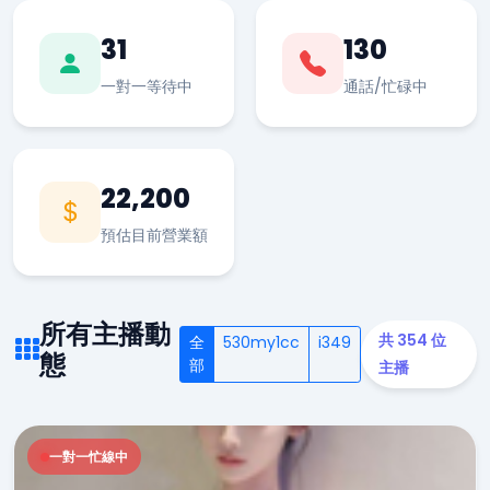
31
130
一對一等待中
通話/忙碌中
22,200
預估目前營業額
所有主播動
共 354 位
全
530my1cc
i349
態
部
主播
一對一忙線中