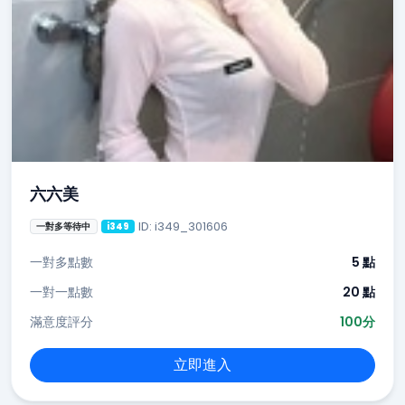
六六美
ID: i349_301606
一對多等待中
i349
一對多點數
5 點
一對一點數
20 點
滿意度評分
100分
立即進入