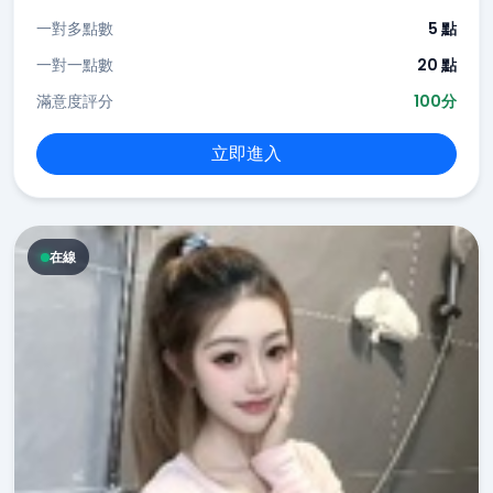
一對多點數
5 點
一對一點數
20 點
滿意度評分
100分
立即進入
在線