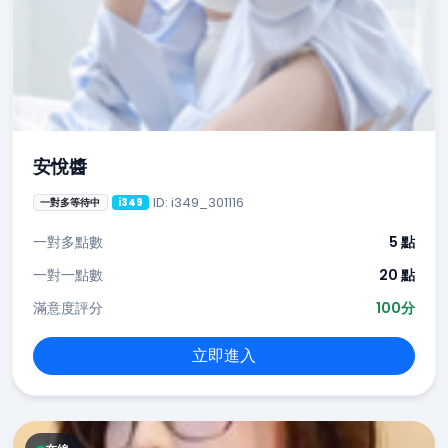
安悅醬
ID: i349_301116
一對多等待中
i349
一對多點數
5 點
一對一點數
20 點
滿意度評分
100分
立即進入