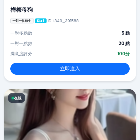
梅梅母狗
ID: i349_301588
一對一忙線中
i349
一對多點數
5 點
一對一點數
20 點
滿意度評分
100分
立即進入
在線