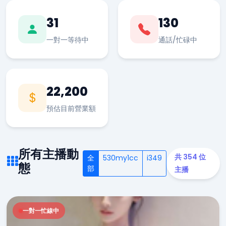
31
130
一對一等待中
通話/忙碌中
22,200
預估目前營業額
所有主播動
共 354 位
全
530my1cc
i349
態
部
主播
一對一忙線中