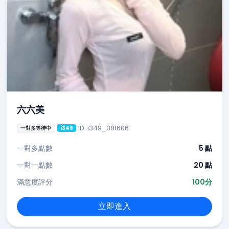
六六美
ID: i349_301606
一對多等待中
i349
一對多點數
5 點
一對一點數
20 點
滿意度評分
100分
立即進入