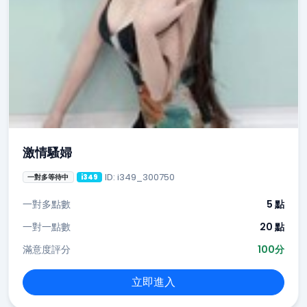
激情騷婦
ID: i349_300750
一對多等待中
i349
一對多點數
5 點
一對一點數
20 點
滿意度評分
100分
立即進入