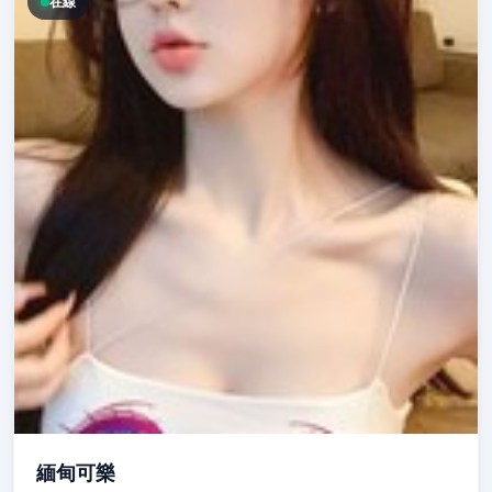
在線
緬甸可樂