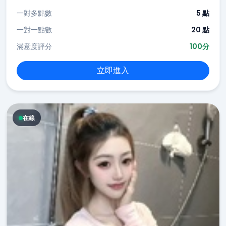
一對多點數
5 點
一對一點數
20 點
滿意度評分
100分
立即進入
在線