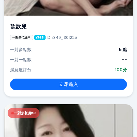
歆歆兒
ID: i349_301225
一對多忙線中
i349
一對多點數
5 點
一對一點數
--
滿意度評分
100分
立即進入
一對多忙線中