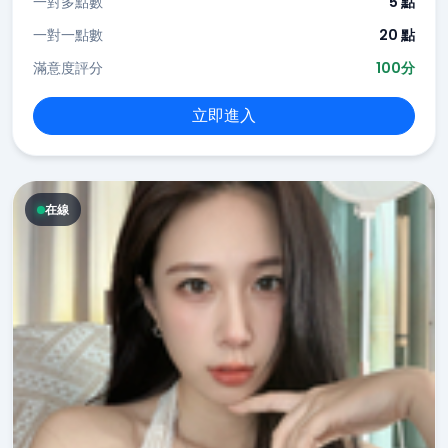
一對多點數
5 點
一對一點數
20 點
滿意度評分
100分
立即進入
在線