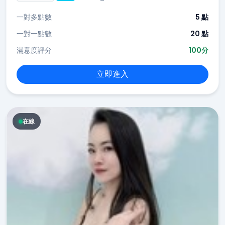
一對多點數
5 點
一對一點數
20 點
滿意度評分
100分
立即進入
在線