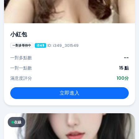
小紅包
ID: i349_301549
一對多等待中
i349
一對多點數
--
一對一點數
15 點
滿意度評分
100分
立即進入
在線