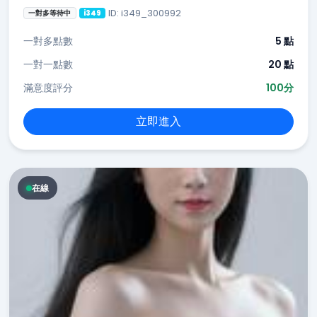
ID: i349_300992
一對多等待中
i349
一對多點數
5 點
一對一點數
20 點
滿意度評分
100分
立即進入
在線