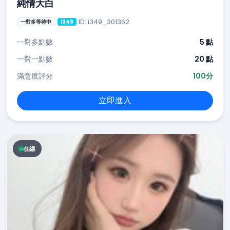
純情大白
ID: i349_301362
一對多等待中
i349
一對多點數
5 點
一對一點數
20 點
滿意度評分
100分
立即進入
在線