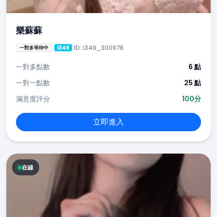
樂蘇蘇
ID: i349_300978
一對多等待中
i349
一對多點數
6 點
一對一點數
25 點
滿意度評分
100分
立即進入
在線