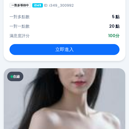
ID: i349_300992
一對多等待中
i349
一對多點數
5 點
一對一點數
20 點
滿意度評分
100分
立即進入
在線