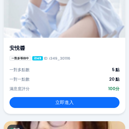
安悅醬
ID: i349_301116
一對多等待中
i349
一對多點數
5 點
一對一點數
20 點
滿意度評分
100分
立即進入