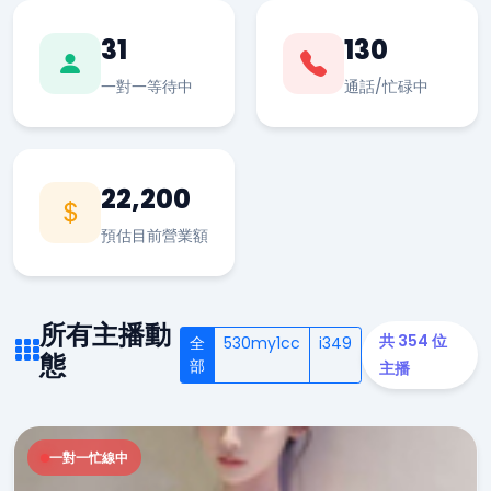
31
130
一對一等待中
通話/忙碌中
22,200
預估目前營業額
所有主播動
共 354 位
全
530my1cc
i349
態
部
主播
一對一忙線中