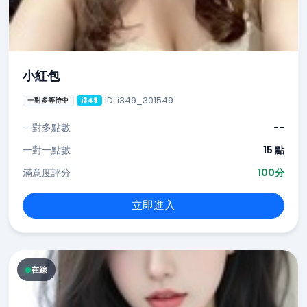
小紅包
ID: i349_301549
一對多等待中
i349
一對多點數
--
一對一點數
15 點
滿意度評分
100分
立即進入
在線