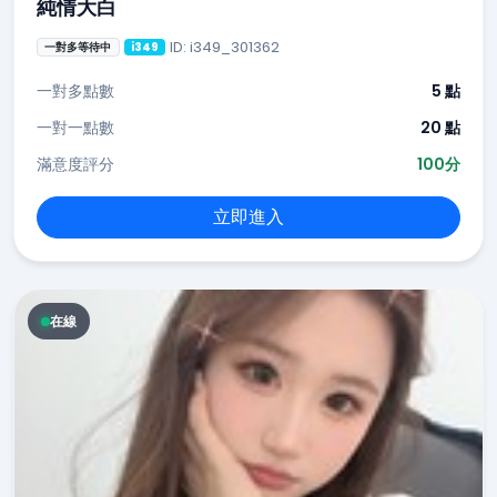
純情大白
ID: i349_301362
一對多等待中
i349
一對多點數
5 點
一對一點數
20 點
滿意度評分
100分
立即進入
在線