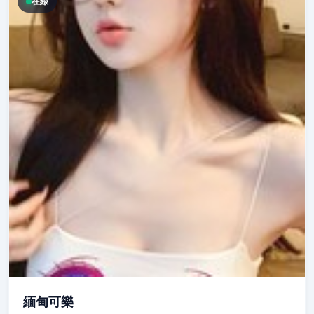
在線
緬甸可樂