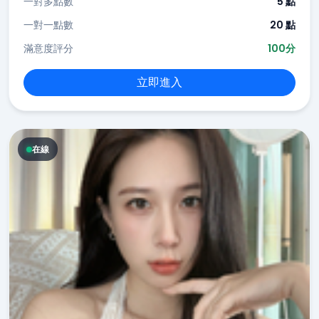
一對多點數
5 點
一對一點數
20 點
滿意度評分
100分
立即進入
在線