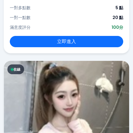
一對多點數
5 點
一對一點數
20 點
滿意度評分
100分
立即進入
在線