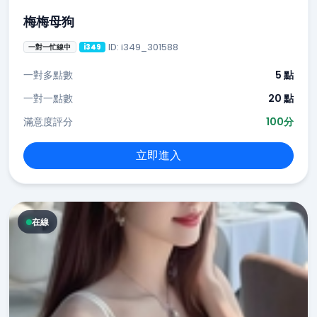
梅梅母狗
ID: i349_301588
一對一忙線中
i349
一對多點數
5 點
一對一點數
20 點
滿意度評分
100分
立即進入
在線