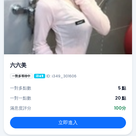
六六美
ID: i349_301606
一對多等待中
i349
一對多點數
5 點
一對一點數
20 點
滿意度評分
100分
立即進入