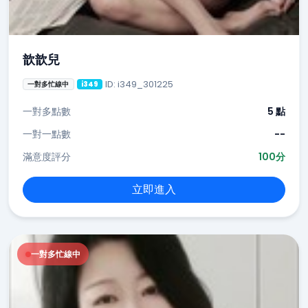
歆歆兒
ID: i349_301225
一對多忙線中
i349
一對多點數
5 點
一對一點數
--
滿意度評分
100分
立即進入
一對多忙線中