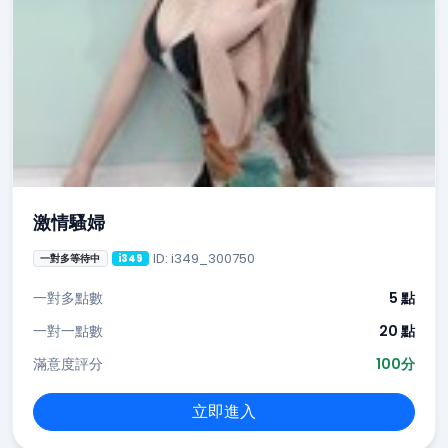
激情騷婦
ID: i349_300750
一對多等待中
i349
一對多點數
5 點
一對一點數
20 點
滿意度評分
100分
立即進入