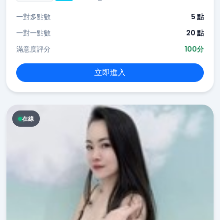
一對多點數
5 點
一對一點數
20 點
滿意度評分
100分
立即進入
在線