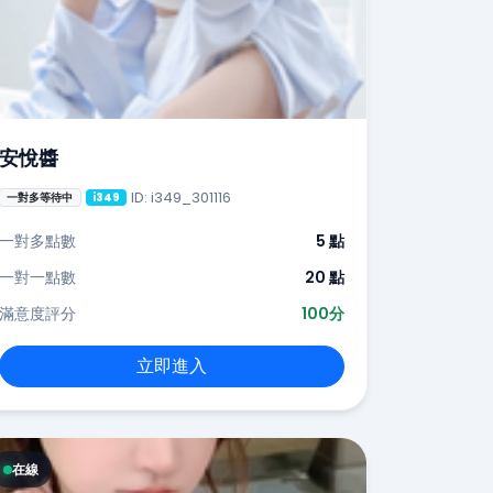
安悅醬
ID: i349_301116
一對多等待中
i349
一對多點數
5 點
一對一點數
20 點
滿意度評分
100分
立即進入
在線