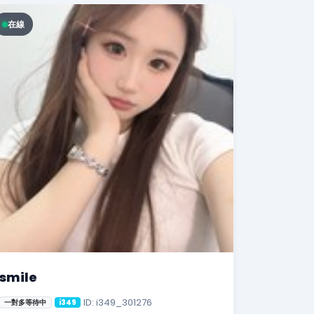
在線
smile
ID: i349_301276
一對多等待中
i349