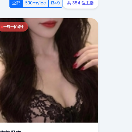
全部
530my1cc
i349
共 354 位主播
一對一忙線中