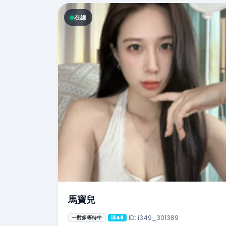
在線
馬寶兒
ID: i349_301389
一對多等待中
i349