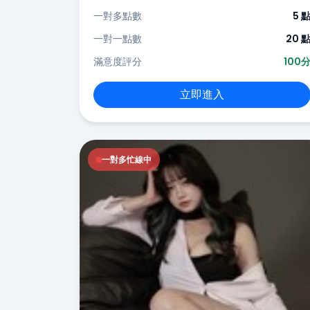
一對多點數
5 
一對一點數
20 
滿意度評分
100
立即進入
一對多忙線中