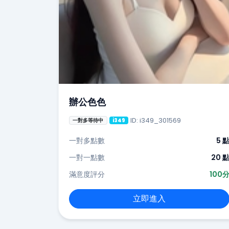
辦公色色
ID: i349_301569
一對多等待中
i349
一對多點數
5 
一對一點數
20 
滿意度評分
100
立即進入