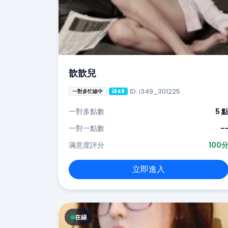
歆歆兒
ID: i349_301225
一對多忙線中
i349
一對多點數
5 
一對一點數
-
滿意度評分
100
立即進入
在線