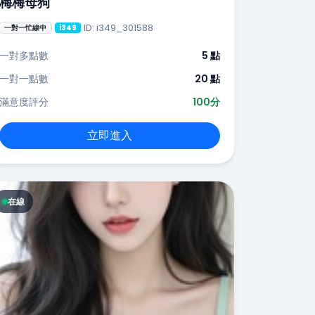
梅梅母狗
ID: i349_301588
一對一忙線中
i349
一對多點數
5 點
一對一點數
20 點
滿意度評分
100分
立即進入
在線