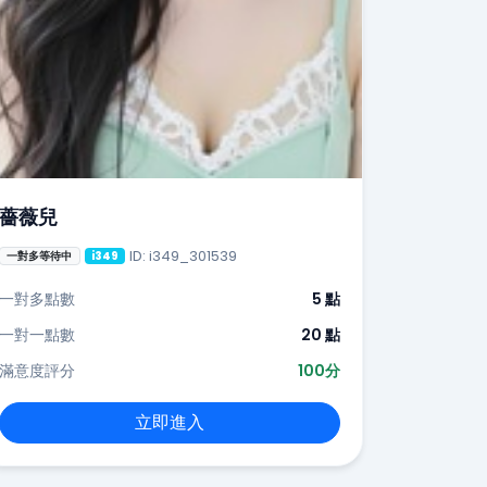
薔薇兒
ID: i349_301539
一對多等待中
i349
一對多點數
5 點
一對一點數
20 點
滿意度評分
100分
立即進入