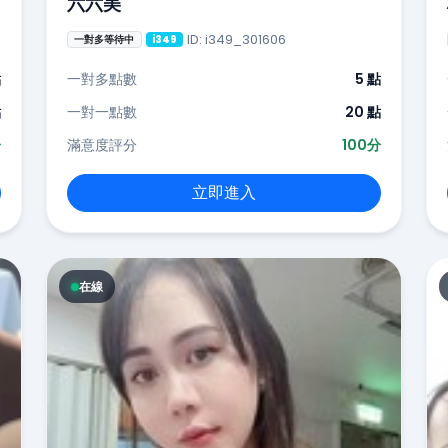
六六美
ID: i349_301606
一對多等待中
i349
點
一對多點數
5 點
點
一對一點數
20 點
分
滿意度評分
100分
立即進入
在線