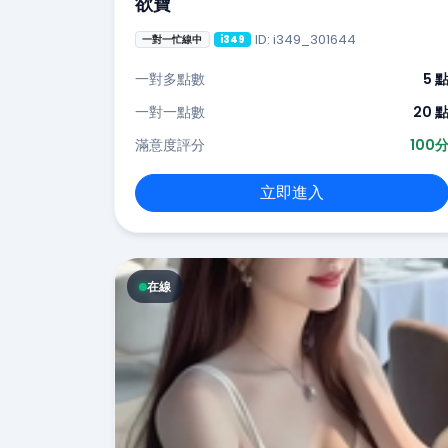
欲寶
ID: i349_301644
一對一忙線中
i349
一對多點數
5 
一對一點數
20 
滿意度評分
100
立即進入
在線