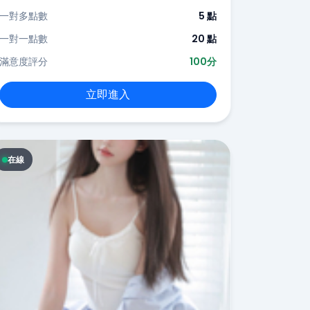
一對多點數
5 點
一對一點數
20 點
滿意度評分
100分
立即進入
在線