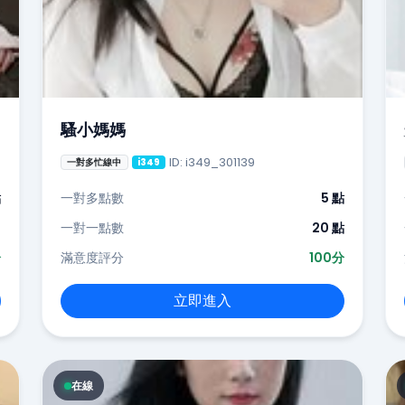
騷小媽媽
ID: i349_301139
一對多忙線中
i349
點
一對多點數
5 點
-
一對一點數
20 點
分
滿意度評分
100分
立即進入
在線