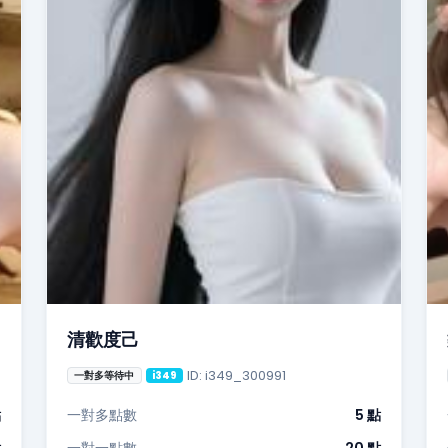
清歡度己
ID: i349_300991
一對多等待中
i349
點
一對多點數
5 點