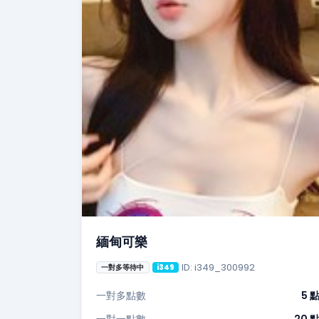
緬甸可樂
ID: i349_300992
一對多等待中
i349
一對多點數
5 