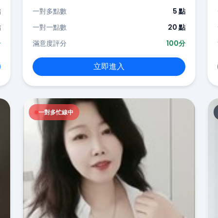
點
一對多點數
5 點
點
一對一點數
20 點
分
滿意度評分
100分
立即進入
一對多忙線中