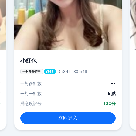
小紅包
ID: i349_301549
一對多等待中
i349
點
一對多點數
--
點
一對一點數
15 點
分
滿意度評分
100分
立即進入