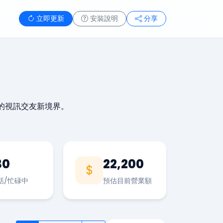
立即更新
安裝說明
分享
的視訊交友新境界。
30
22,200
話/忙碌中
預估目前營業額