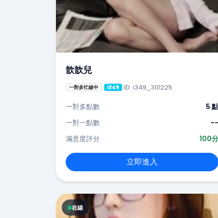
歆歆兒
ID: i349_301225
一對多忙線中
i349
一對多點數
5 
一對一點數
-
滿意度評分
100
立即進入
在線