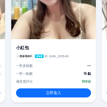
小紅包
ID: i349_301549
一對多等待中
i349
點
一對多點數
--
點
一對一點數
15 點
分
滿意度評分
100分
立即進入