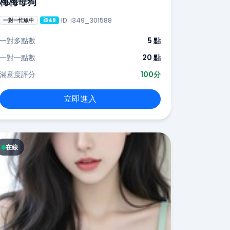
梅梅母狗
ID: i349_301588
一對一忙線中
i349
一對多點數
5 點
一對一點數
20 點
滿意度評分
100分
立即進入
在線