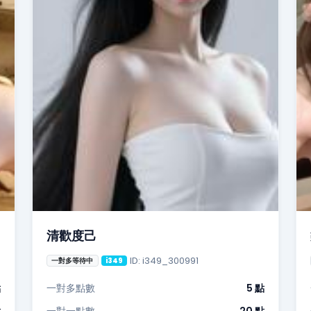
清歡度己
ID: i349_300991
一對多等待中
i349
點
一對多點數
5 點