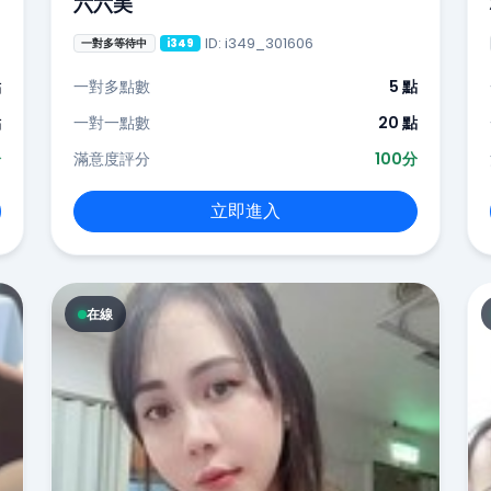
六六美
ID: i349_301606
一對多等待中
i349
點
一對多點數
5 點
點
一對一點數
20 點
分
滿意度評分
100分
立即進入
在線