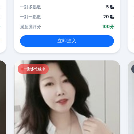
點
一對多點數
5 點
點
一對一點數
20 點
分
滿意度評分
100分
立即進入
一對多忙線中