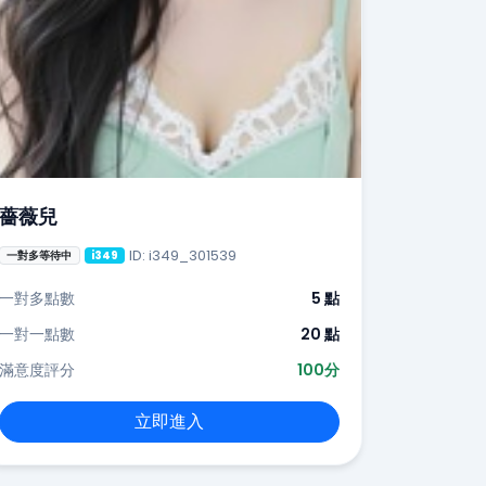
薔薇兒
ID: i349_301539
一對多等待中
i349
一對多點數
5 點
一對一點數
20 點
滿意度評分
100分
立即進入