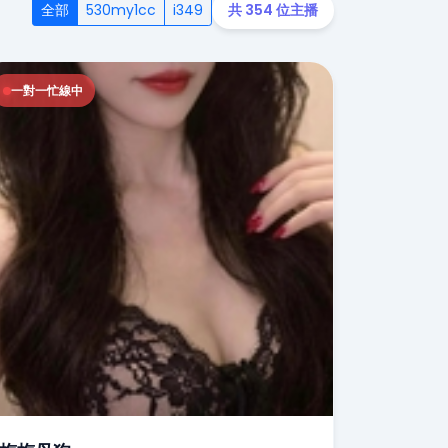
全部
530my1cc
i349
共 354 位主播
一對一忙線中