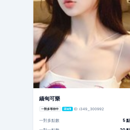
緬甸可樂
ID: i349_300992
一對多等待中
i349
一對多點數
5 