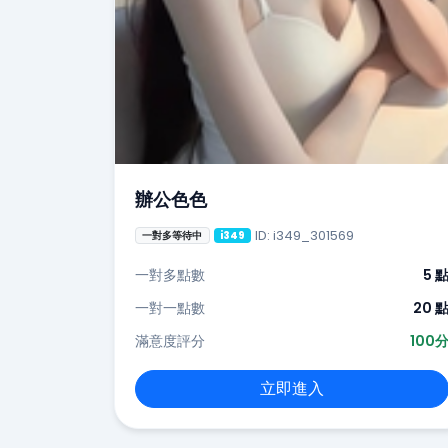
辦公色色
ID: i349_301569
一對多等待中
i349
一對多點數
5 
一對一點數
20 
滿意度評分
100
立即進入