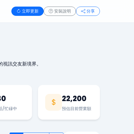
立即更新
安裝說明
分享
的視訊交友新境界。
30
22,200
話/忙碌中
預估目前營業額