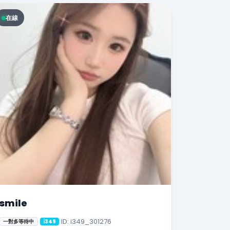
在線
smile
ID: i349_301276
一對多等待中
i349