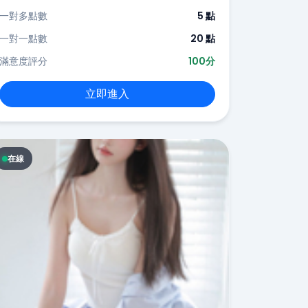
一對多點數
5 點
一對一點數
20 點
滿意度評分
100分
立即進入
在線