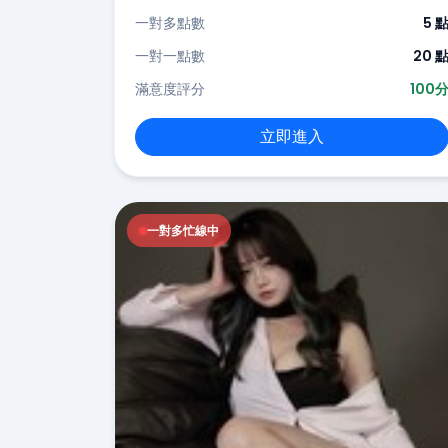
一對多點數
5 
一對一點數
20 
滿意度評分
100
立即進入
一對多忙線中