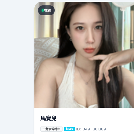
在線
馬寶兒
ID: i349_301389
一對多等待中
i349