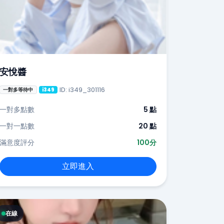
安悅醬
ID: i349_301116
一對多等待中
i349
一對多點數
5 點
一對一點數
20 點
滿意度評分
100分
立即進入
在線