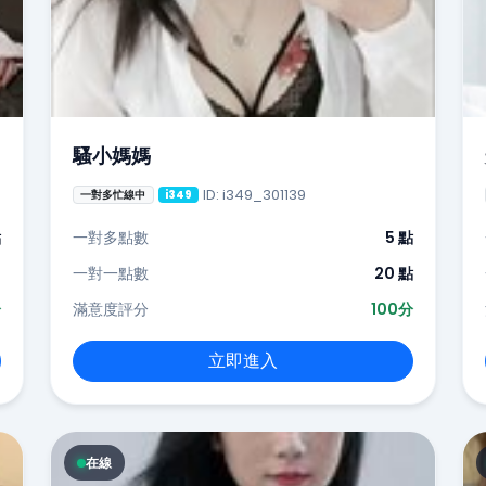
騷小媽媽
ID: i349_301139
一對多忙線中
i349
點
一對多點數
5 點
-
一對一點數
20 點
分
滿意度評分
100分
立即進入
在線