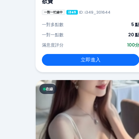
欲寶
ID: i349_301644
一對一忙線中
i349
一對多點數
5 
一對一點數
20 
滿意度評分
100
立即進入
在線