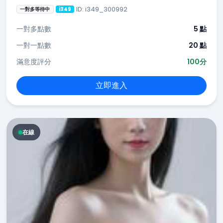
ID: i349_300992
一對多等待中
i349
一對多點數
5 點
一對一點數
20 點
滿意度評分
100分
立即進入
在線