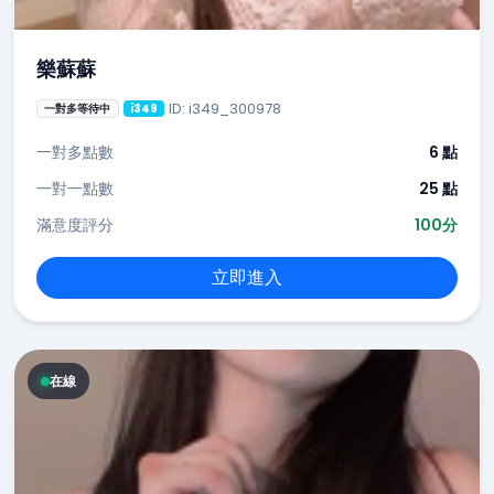
樂蘇蘇
ID: i349_300978
一對多等待中
i349
一對多點數
6 點
一對一點數
25 點
滿意度評分
100分
立即進入
在線