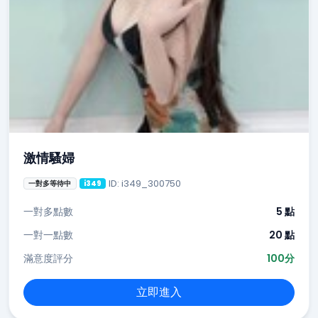
激情騷婦
ID: i349_300750
一對多等待中
i349
一對多點數
5 點
一對一點數
20 點
滿意度評分
100分
立即進入