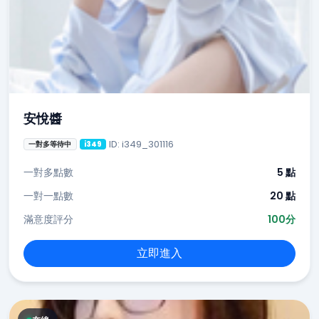
安悅醬
ID: i349_301116
一對多等待中
i349
一對多點數
5 點
一對一點數
20 點
滿意度評分
100分
立即進入