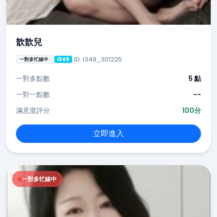
歆歆兒
ID: i349_301225
一對多忙線中
i349
一對多點數
5 點
一對一點數
--
滿意度評分
100分
立即進入
一對多忙線中