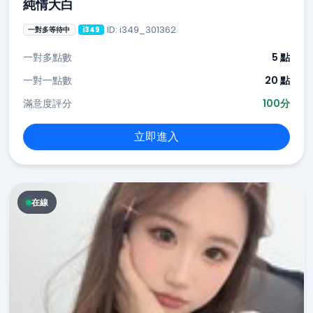
純情大白
ID: i349_301362
一對多等待中
i349
一對多點數
5 點
一對一點數
20 點
滿意度評分
100分
立即進入
在線