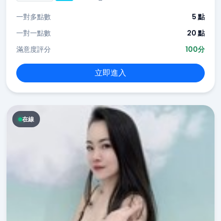
一對多點數
5 點
一對一點數
20 點
滿意度評分
100分
立即進入
在線