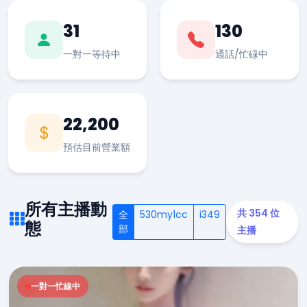
31
130
一對一等待中
通話/忙碌中
22,200
預估目前營業額
所有主播動
共 354 位
全
530my1cc
i349
態
部
主播
一對一忙線中