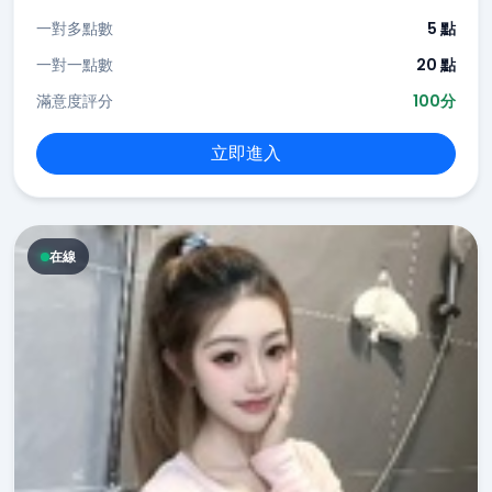
一對多點數
5 點
一對一點數
20 點
滿意度評分
100分
立即進入
在線