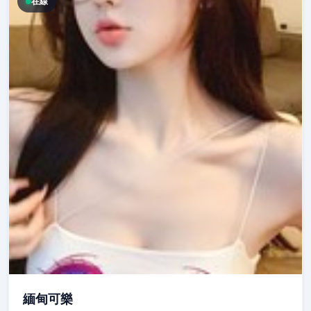
在線
緬甸可樂