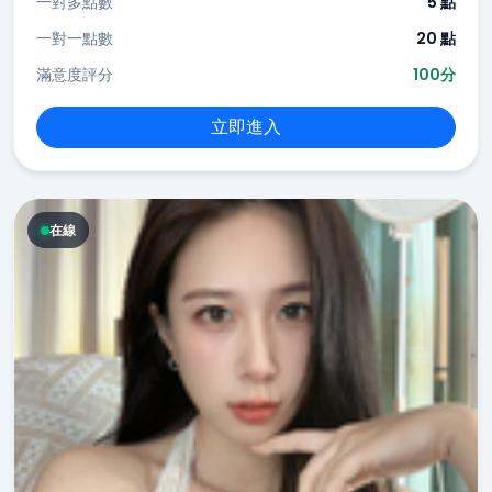
一對多點數
5 點
一對一點數
20 點
滿意度評分
100分
立即進入
在線