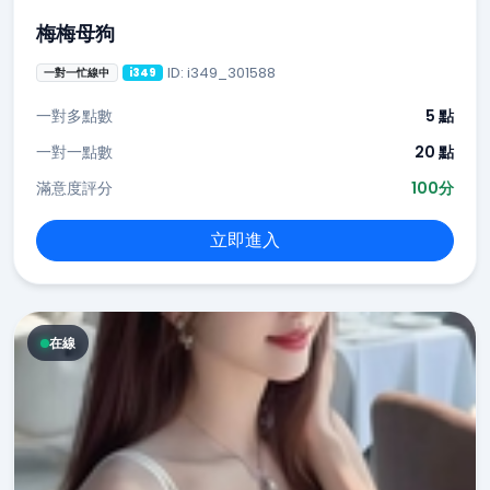
梅梅母狗
ID: i349_301588
一對一忙線中
i349
一對多點數
5 點
一對一點數
20 點
滿意度評分
100分
立即進入
在線