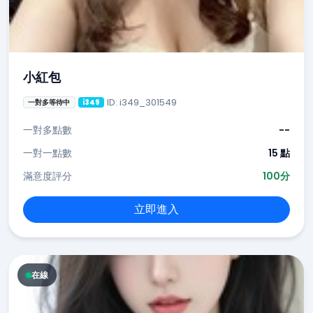
小紅包
ID: i349_301549
一對多等待中
i349
一對多點數
--
一對一點數
15 點
滿意度評分
100分
立即進入
在線