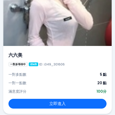
六六美
ID: i349_301606
一對多等待中
i349
一對多點數
5 點
一對一點數
20 點
滿意度評分
100分
立即進入