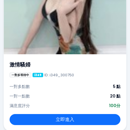
激情騷婦
ID: i349_300750
一對多等待中
i349
一對多點數
5 點
一對一點數
20 點
滿意度評分
100分
立即進入