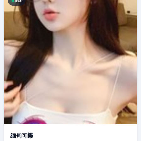
在線
緬甸可樂