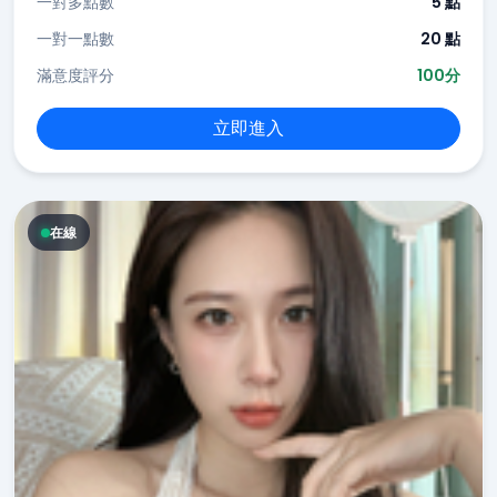
一對多點數
5 點
一對一點數
20 點
滿意度評分
100分
立即進入
在線