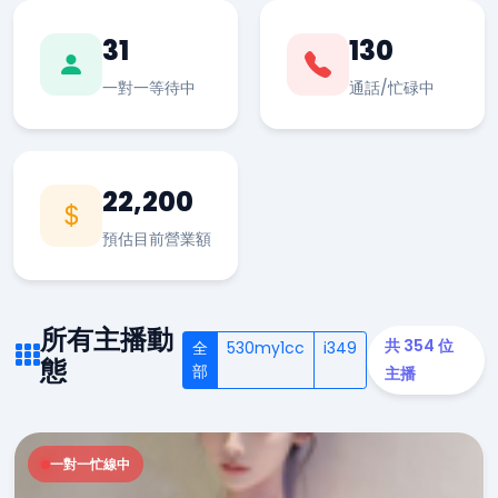
31
130
一對一等待中
通話/忙碌中
22,200
預估目前營業額
所有主播動
共 354 位
全
530my1cc
i349
態
部
主播
一對一忙線中