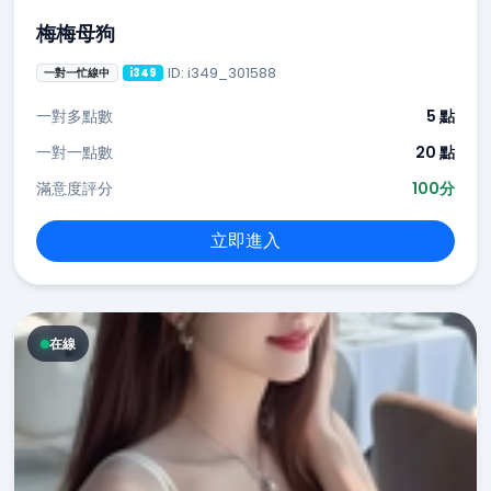
梅梅母狗
ID: i349_301588
一對一忙線中
i349
一對多點數
5 點
一對一點數
20 點
滿意度評分
100分
立即進入
在線