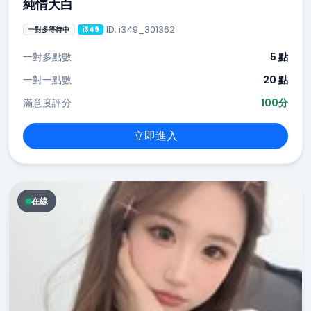
純情大白
ID: i349_301362
一對多等待中
i349
一對多點數
5 點
一對一點數
20 點
滿意度評分
100分
立即進入
在線