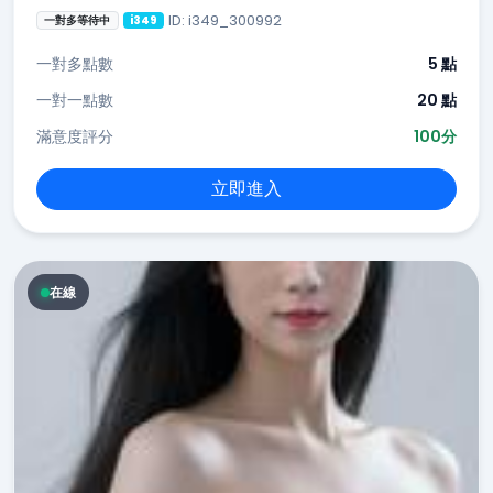
ID: i349_300992
一對多等待中
i349
一對多點數
5 點
一對一點數
20 點
滿意度評分
100分
立即進入
在線