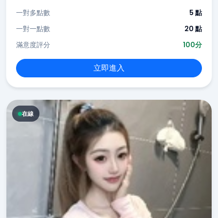
一對多點數
5 點
一對一點數
20 點
滿意度評分
100分
立即進入
在線