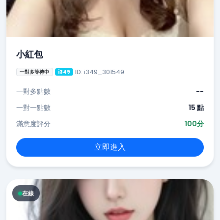
小紅包
ID: i349_301549
一對多等待中
i349
一對多點數
--
一對一點數
15 點
滿意度評分
100分
立即進入
在線