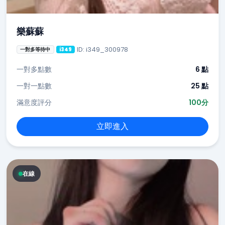
樂蘇蘇
ID: i349_300978
一對多等待中
i349
一對多點數
6 點
一對一點數
25 點
滿意度評分
100分
立即進入
在線