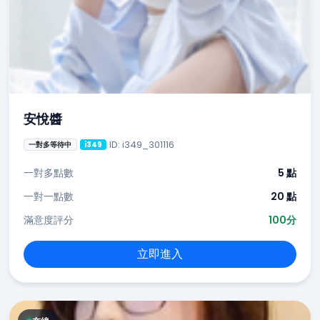
安悅醬
ID: i349_301116
一對多等待中
i349
一對多點數
5 點
一對一點數
20 點
滿意度評分
100分
立即進入