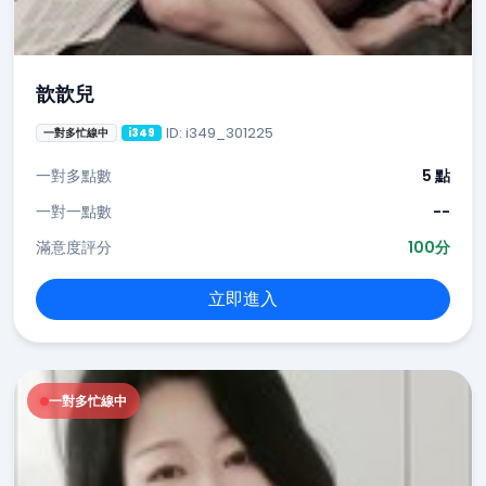
歆歆兒
ID: i349_301225
一對多忙線中
i349
一對多點數
5 點
一對一點數
--
滿意度評分
100分
立即進入
一對多忙線中