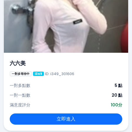
六六美
ID: i349_301606
一對多等待中
i349
一對多點數
5 點
一對一點數
20 點
滿意度評分
100分
立即進入