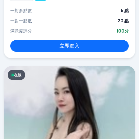
一對多點數
5 點
一對一點數
20 點
滿意度評分
100分
立即進入
在線