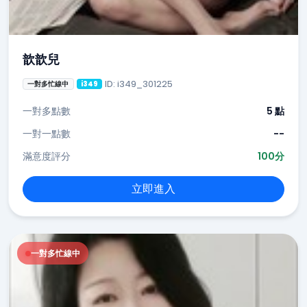
歆歆兒
ID: i349_301225
一對多忙線中
i349
一對多點數
5 點
一對一點數
--
滿意度評分
100分
立即進入
一對多忙線中