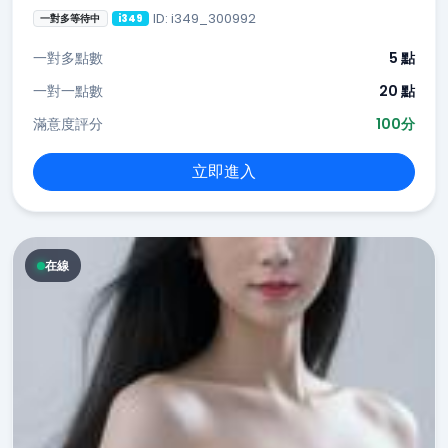
ID: i349_300992
一對多等待中
i349
一對多點數
5 點
一對一點數
20 點
滿意度評分
100分
立即進入
在線