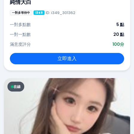
純情大白
ID: i349_301362
一對多等待中
i349
一對多點數
5 點
一對一點數
20 點
滿意度評分
100分
立即進入
在線