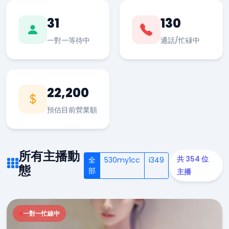
31
130
一對一等待中
通話/忙碌中
22,200
預估目前營業額
所有主播動
共 354 位
全
530my1cc
i349
態
部
主播
一對一忙線中