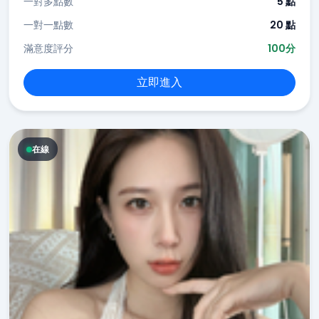
一對多點數
5 點
一對一點數
20 點
滿意度評分
100分
立即進入
在線