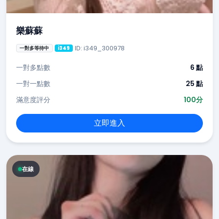
樂蘇蘇
ID: i349_300978
一對多等待中
i349
一對多點數
6 點
一對一點數
25 點
滿意度評分
100分
立即進入
在線