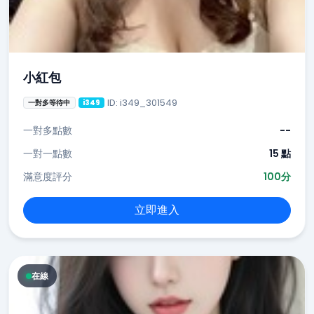
小紅包
ID: i349_301549
一對多等待中
i349
一對多點數
--
一對一點數
15 點
滿意度評分
100分
立即進入
在線