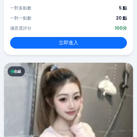
一對多點數
5 點
一對一點數
20 點
滿意度評分
100分
立即進入
在線