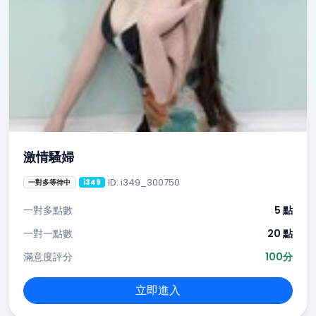
激情騷婦
ID: i349_300750
一對多等待中
i349
一對多點數
5 點
一對一點數
20 點
滿意度評分
100分
立即進入