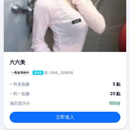
六六美
ID: i349_301606
一對多等待中
i349
一對多點數
5 點
一對一點數
20 點
滿意度評分
100分
立即進入