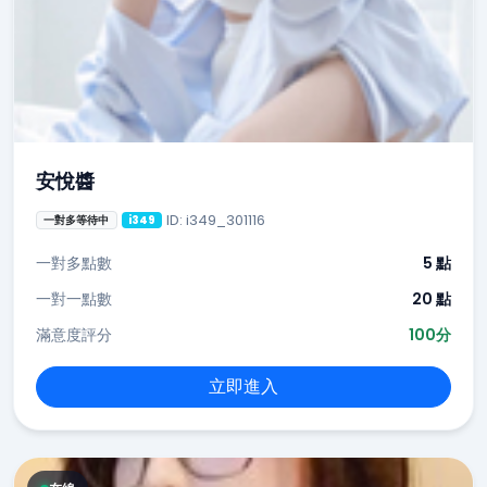
安悅醬
ID: i349_301116
一對多等待中
i349
一對多點數
5 點
一對一點數
20 點
滿意度評分
100分
立即進入