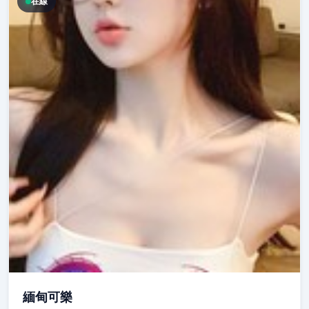
在線
緬甸可樂