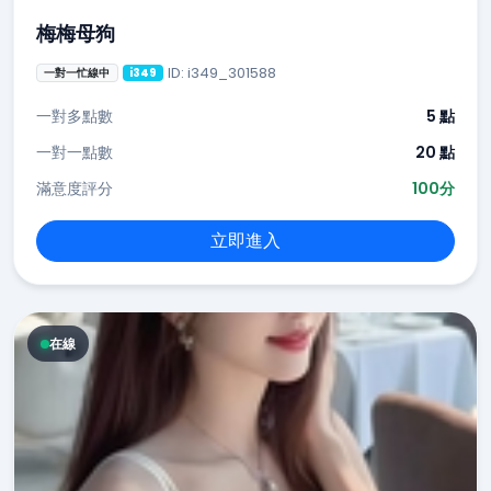
梅梅母狗
ID: i349_301588
一對一忙線中
i349
一對多點數
5 點
一對一點數
20 點
滿意度評分
100分
立即進入
在線