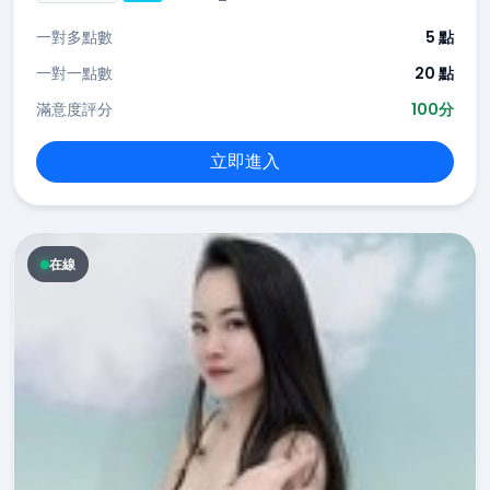
一對多點數
5 點
一對一點數
20 點
滿意度評分
100分
立即進入
在線