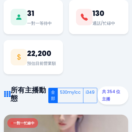
31
130
一對一等待中
通話/忙碌中
22,200
預估目前營業額
所有主播動
共 354 位
全
530my1cc
i349
態
部
主播
一對一忙線中