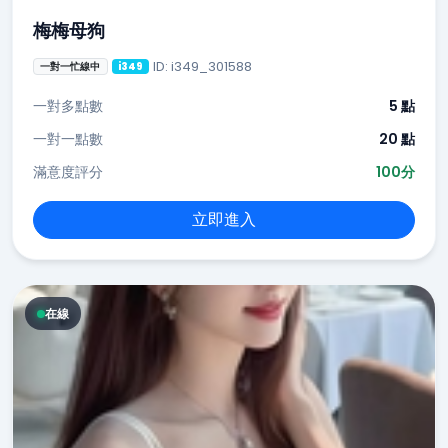
梅梅母狗
ID: i349_301588
一對一忙線中
i349
一對多點數
5 點
一對一點數
20 點
滿意度評分
100分
立即進入
在線