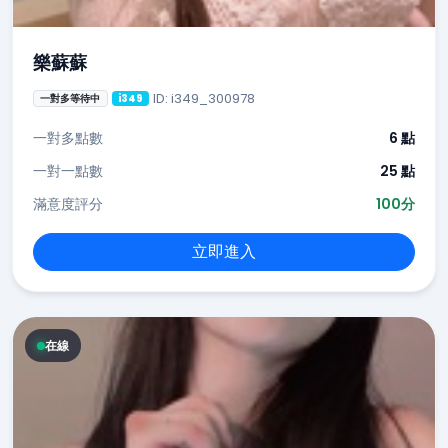
樂蘇蘇
ID: i349_300978
一對多等待中
i349
一對多點數
6 點
一對一點數
25 點
滿意度評分
100分
立即進入
在線