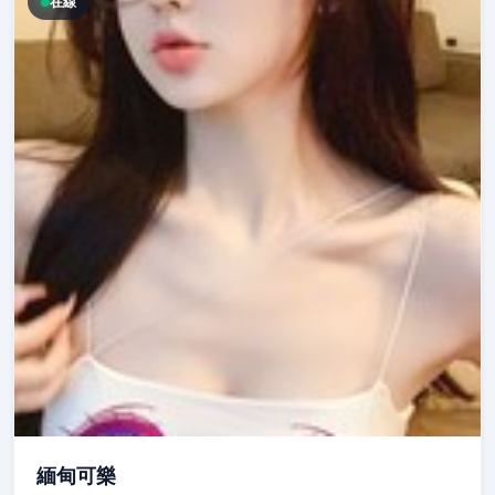
在線
緬甸可樂