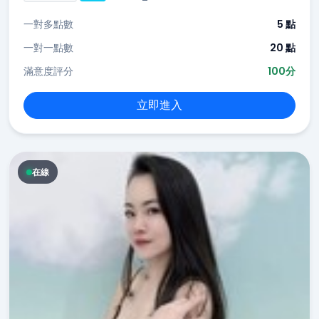
一對多點數
5 點
一對一點數
20 點
滿意度評分
100分
立即進入
在線