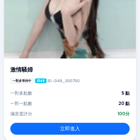
激情騷婦
ID: i349_300750
一對多等待中
i349
一對多點數
5 點
一對一點數
20 點
滿意度評分
100分
立即進入