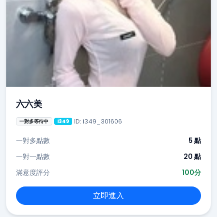
六六美
ID: i349_301606
一對多等待中
i349
一對多點數
5 點
一對一點數
20 點
滿意度評分
100分
立即進入