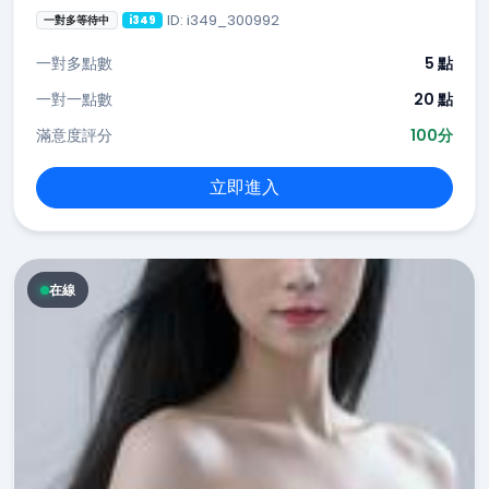
ID: i349_300992
一對多等待中
i349
一對多點數
5 點
一對一點數
20 點
滿意度評分
100分
立即進入
在線