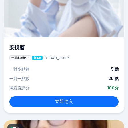
安悅醬
ID: i349_301116
一對多等待中
i349
一對多點數
5 點
一對一點數
20 點
滿意度評分
100分
立即進入