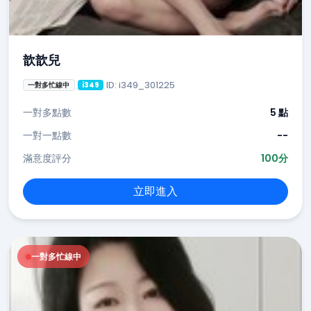
歆歆兒
ID: i349_301225
一對多忙線中
i349
一對多點數
5 點
一對一點數
--
滿意度評分
100分
立即進入
一對多忙線中