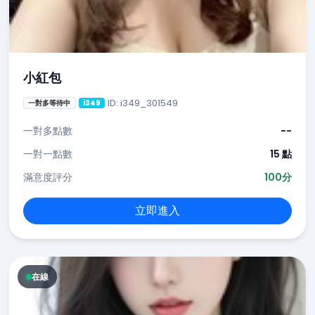
小紅包
ID: i349_301549
一對多等待中
i349
一對多點數
--
一對一點數
15 點
滿意度評分
100分
立即進入
在線