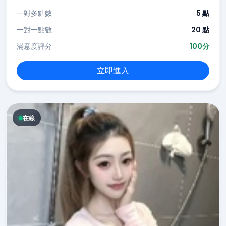
一對多點數
5 點
一對一點數
20 點
滿意度評分
100分
立即進入
在線