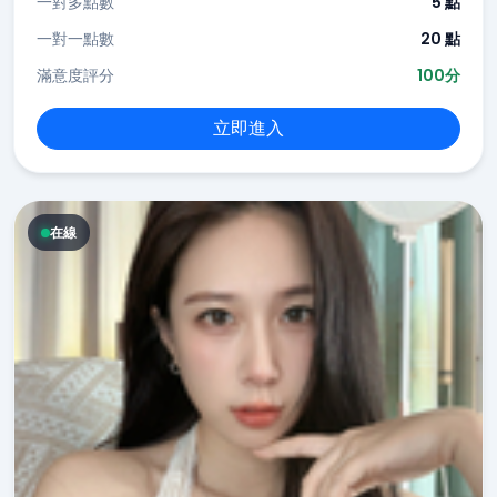
一對多點數
5 點
一對一點數
20 點
滿意度評分
100分
立即進入
在線