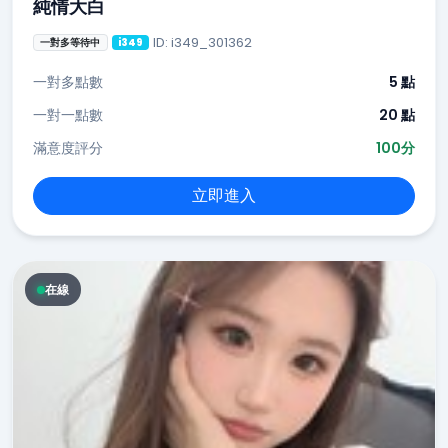
純情大白
ID: i349_301362
一對多等待中
i349
一對多點數
5 點
一對一點數
20 點
滿意度評分
100分
立即進入
在線