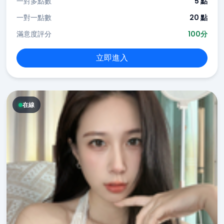
一對多點數
5 點
一對一點數
20 點
滿意度評分
100分
立即進入
在線