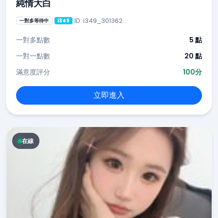
純情大白
ID: i349_301362
一對多等待中
i349
一對多點數
5 點
一對一點數
20 點
滿意度評分
100分
立即進入
在線