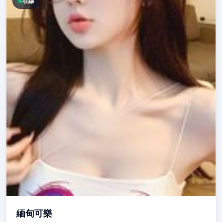
在線
緬甸可樂