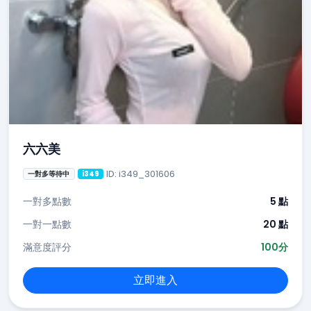
六六美
ID: i349_301606
一對多等待中
i349
一對多點數
5 點
一對一點數
20 點
滿意度評分
100分
立即進入