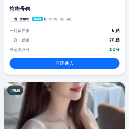
梅梅母狗
ID: i349_301588
一對一忙線中
i349
一對多點數
5 點
一對一點數
20 點
滿意度評分
100分
立即進入
在線