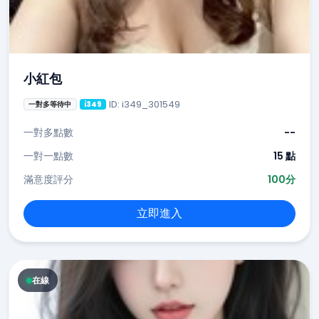
小紅包
ID: i349_301549
一對多等待中
i349
一對多點數
--
一對一點數
15 點
滿意度評分
100分
立即進入
在線