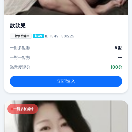
歆歆兒
ID: i349_301225
一對多忙線中
i349
一對多點數
5 點
一對一點數
--
滿意度評分
100分
立即進入
一對多忙線中