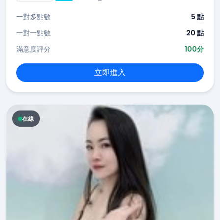
一對多點數
5 點
一對一點數
20 點
滿意度評分
100分
立即進入
在線