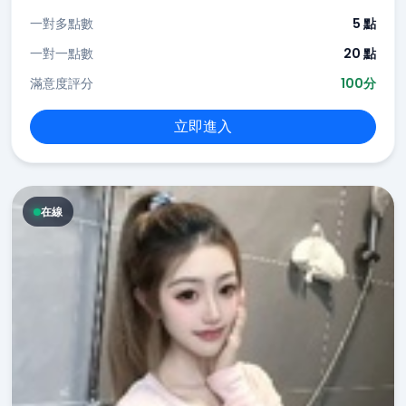
一對多點數
5 點
一對一點數
20 點
滿意度評分
100分
立即進入
在線