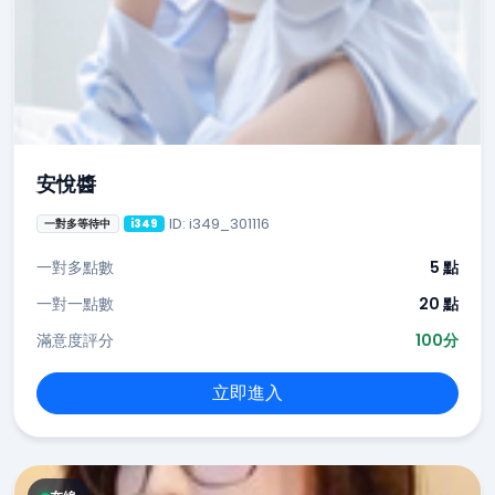
安悅醬
ID: i349_301116
一對多等待中
i349
一對多點數
5 點
一對一點數
20 點
滿意度評分
100分
立即進入