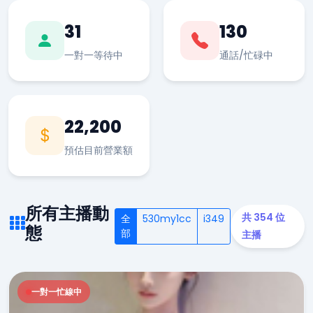
31
130
一對一等待中
通話/忙碌中
22,200
預估目前營業額
所有主播動
共 354 位
全
530my1cc
i349
態
部
主播
一對一忙線中