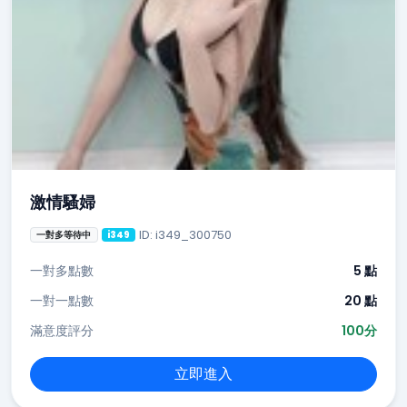
激情騷婦
ID: i349_300750
一對多等待中
i349
一對多點數
5 點
一對一點數
20 點
滿意度評分
100分
立即進入