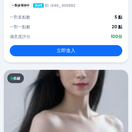
ID: i349_300992
一對多等待中
i349
一對多點數
5 點
一對一點數
20 點
滿意度評分
100分
立即進入
在線