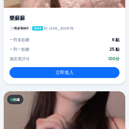
樂蘇蘇
ID: i349_300978
一對多等待中
i349
一對多點數
6 點
一對一點數
25 點
滿意度評分
100分
立即進入
在線