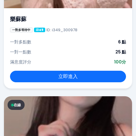
樂蘇蘇
ID: i349_300978
一對多等待中
i349
一對多點數
6 點
一對一點數
25 點
滿意度評分
100分
立即進入
在線