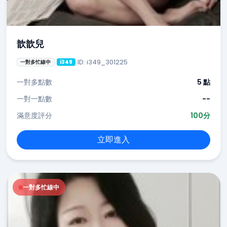
歆歆兒
ID: i349_301225
一對多忙線中
i349
一對多點數
5 點
一對一點數
--
滿意度評分
100分
立即進入
一對多忙線中