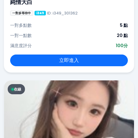
純情大白
ID: i349_301362
一對多等待中
i349
一對多點數
5 點
一對一點數
20 點
滿意度評分
100分
立即進入
在線