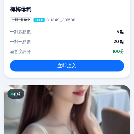
梅梅母狗
ID: i349_301588
一對一忙線中
i349
一對多點數
5 點
一對一點數
20 點
滿意度評分
100分
立即進入
在線