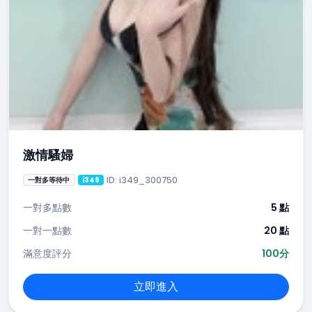
激情騷婦
ID: i349_300750
一對多等待中
i349
一對多點數
5 點
一對一點數
20 點
滿意度評分
100分
立即進入