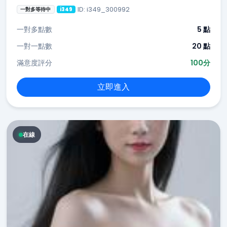
ID: i349_300992
一對多等待中
i349
一對多點數
5 點
一對一點數
20 點
滿意度評分
100分
立即進入
在線