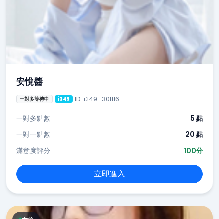
安悅醬
ID: i349_301116
一對多等待中
i349
一對多點數
5 點
一對一點數
20 點
滿意度評分
100分
立即進入