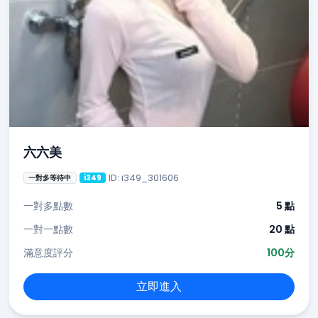
六六美
ID: i349_301606
一對多等待中
i349
一對多點數
5 點
一對一點數
20 點
滿意度評分
100分
立即進入