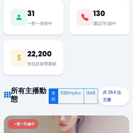
31
130
一對一等待中
通話/忙碌中
22,200
預估目前營業額
所有主播動
共 354 位
全
530my1cc
i349
態
部
主播
一對一忙線中