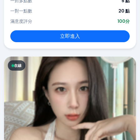
一對多點數
5 點
一對一點數
20 點
滿意度評分
100分
立即進入
在線