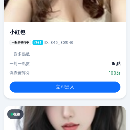
小紅包
ID: i349_301549
一對多等待中
i349
一對多點數
--
一對一點數
15 點
滿意度評分
100分
立即進入
在線