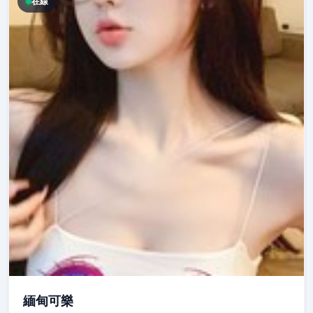
在線
緬甸可樂