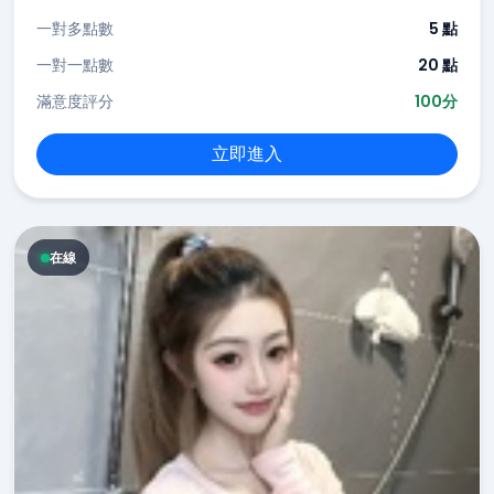
一對多點數
5 點
一對一點數
20 點
滿意度評分
100分
立即進入
在線