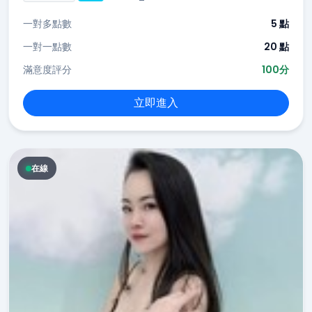
一對多點數
5 點
一對一點數
20 點
滿意度評分
100分
立即進入
在線