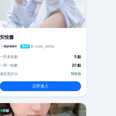
安悅醬
ID: i349_301116
一對多等待中
i349
一對多點數
5 點
一對一點數
20 點
滿意度評分
100分
立即進入
在線