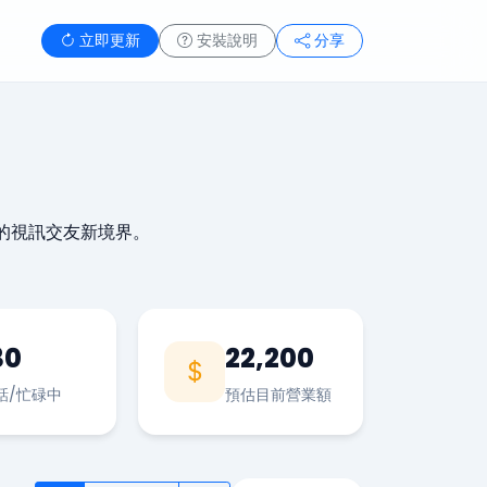
立即更新
安裝說明
分享
的視訊交友新境界。
30
22,200
話/忙碌中
預估目前營業額