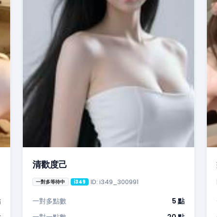
清歡度己
ID: i349_300991
一對多等待中
i349
點
一對多點數
5 點