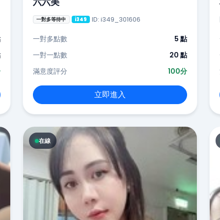
六六美
ID: i349_301606
一對多等待中
i349
點
一對多點數
5 點
點
一對一點數
20 點
分
滿意度評分
100分
立即進入
在線