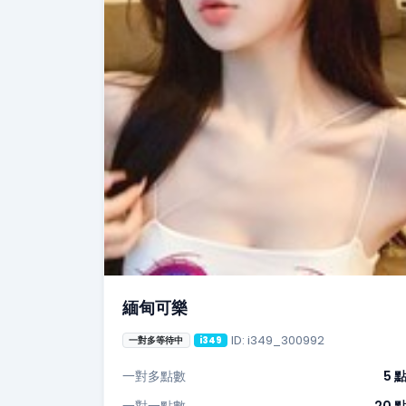
緬甸可樂
ID: i349_300992
一對多等待中
i349
一對多點數
5 