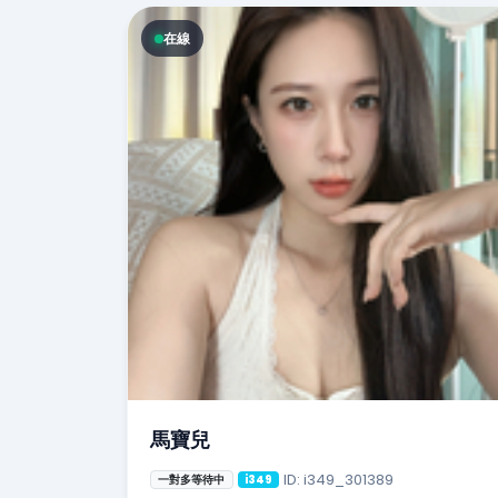
在線
馬寶兒
ID: i349_301389
一對多等待中
i349