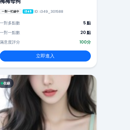
梅梅母狗
ID: i349_301588
一對一忙線中
i349
一對多點數
5 點
一對一點數
20 點
滿意度評分
100分
立即進入
在線