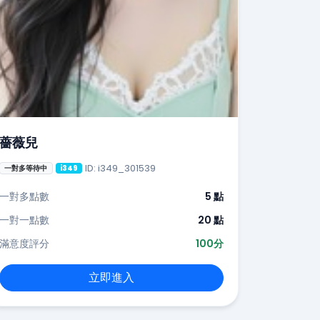
薔薇兒
ID: i349_301539
一對多等待中
i349
一對多點數
5 點
一對一點數
20 點
滿意度評分
100分
立即進入