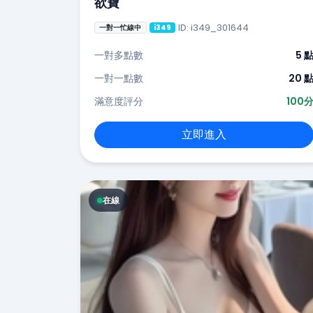
欲寶
ID: i349_301644
一對一忙線中
i349
一對多點數
5 
一對一點數
20 
滿意度評分
100
立即進入
在線