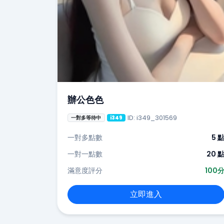
辦公色色
ID: i349_301569
一對多等待中
i349
一對多點數
5 
一對一點數
20 
滿意度評分
100
立即進入