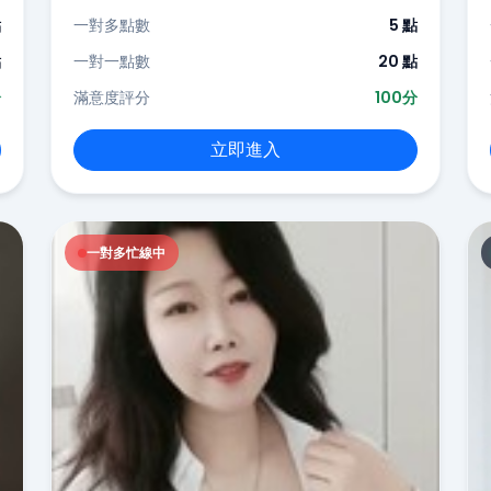
點
一對多點數
5 點
點
一對一點數
20 點
分
滿意度評分
100分
立即進入
一對多忙線中