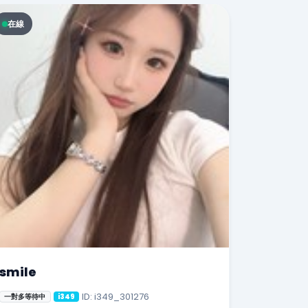
在線
smile
ID: i349_301276
一對多等待中
i349