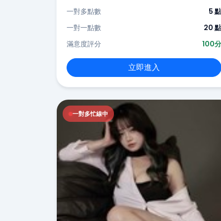
一對多點數
5 
一對一點數
20 
滿意度評分
100
立即進入
一對多忙線中