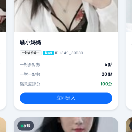
騷小媽媽
ID: i349_301139
一對多忙線中
i349
點
一對多點數
5 點
-
一對一點數
20 點
分
滿意度評分
100分
立即進入
在線