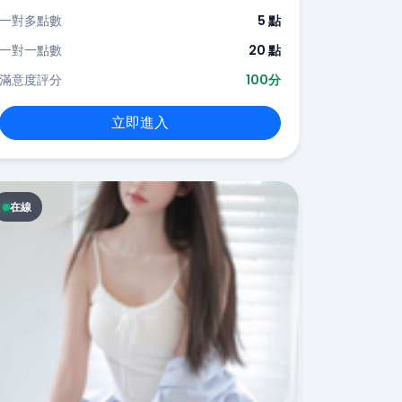
一對多點數
5 點
一對一點數
20 點
滿意度評分
100分
立即進入
在線