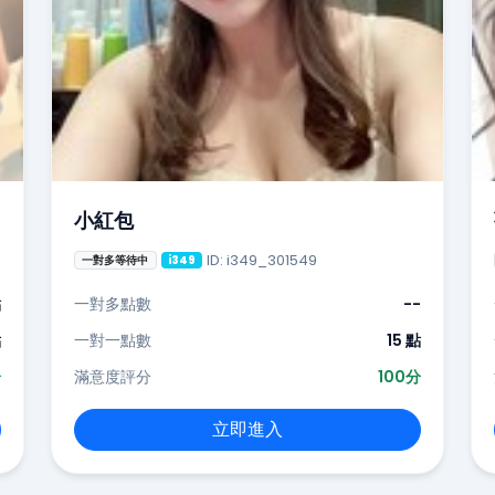
小紅包
ID: i349_301549
一對多等待中
i349
點
一對多點數
--
點
一對一點數
15 點
分
滿意度評分
100分
立即進入