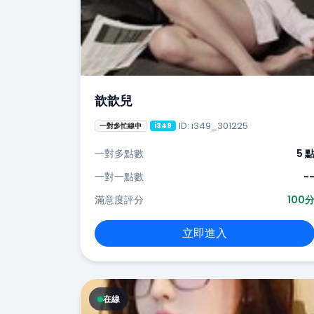
歆歆兒
ID: i349_301225
一對多忙線中
i349
一對多點數
5 
一對一點數
-
滿意度評分
100
立即進入
在線