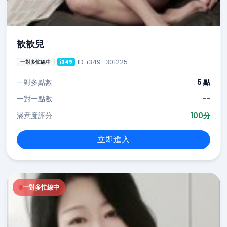
歆歆兒
ID: i349_301225
一對多忙線中
i349
一對多點數
5 點
一對一點數
--
滿意度評分
100分
立即進入
一對多忙線中