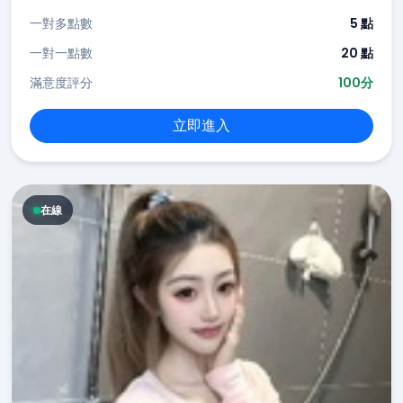
一對多點數
5 點
一對一點數
20 點
滿意度評分
100分
立即進入
在線