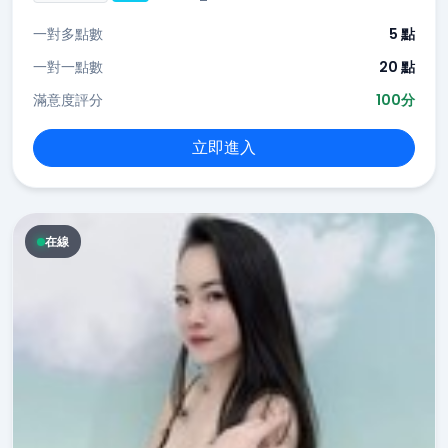
一對多點數
5 點
一對一點數
20 點
滿意度評分
100分
立即進入
在線