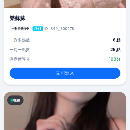
樂蘇蘇
ID: i349_300978
一對多等待中
i349
一對多點數
6 點
一對一點數
25 點
滿意度評分
100分
立即進入
在線