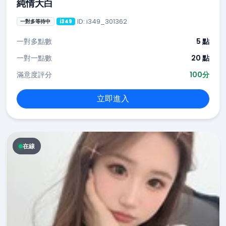
純情大白
ID: i349_301362
一對多等待中
i349
一對多點數
5 點
一對一點數
20 點
滿意度評分
100分
立即進入
在線