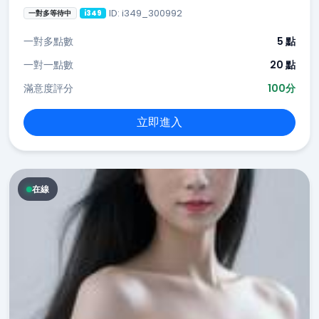
ID: i349_300992
一對多等待中
i349
一對多點數
5 點
一對一點數
20 點
滿意度評分
100分
立即進入
在線