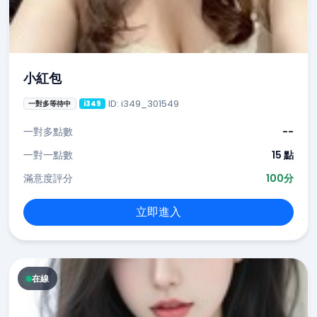
小紅包
ID: i349_301549
一對多等待中
i349
一對多點數
--
一對一點數
15 點
滿意度評分
100分
立即進入
在線