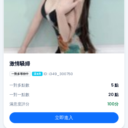
激情騷婦
ID: i349_300750
一對多等待中
i349
一對多點數
5 點
一對一點數
20 點
滿意度評分
100分
立即進入