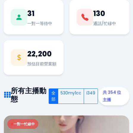
31
130
一對一等待中
通話/忙碌中
22,200
預估目前營業額
所有主播動
共 354 位
全
530my1cc
i349
態
部
主播
一對一忙線中