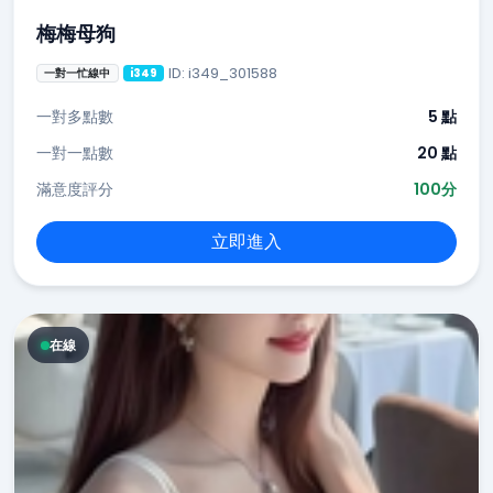
梅梅母狗
ID: i349_301588
一對一忙線中
i349
一對多點數
5 點
一對一點數
20 點
滿意度評分
100分
立即進入
在線