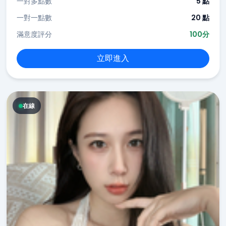
一對多點數
5 點
一對一點數
20 點
滿意度評分
100分
立即進入
在線