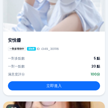
安悅醬
ID: i349_301116
一對多等待中
i349
一對多點數
5 點
一對一點數
20 點
滿意度評分
100分
立即進入