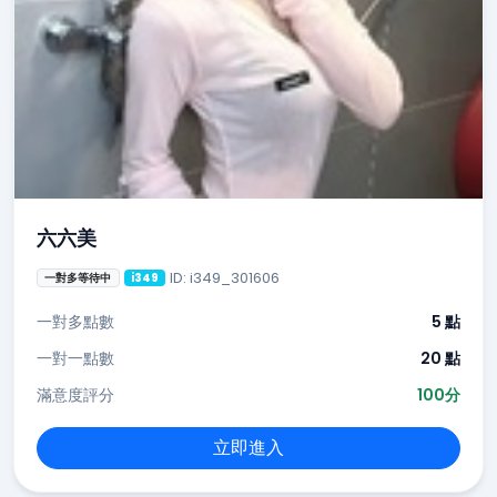
六六美
ID: i349_301606
一對多等待中
i349
一對多點數
5 點
一對一點數
20 點
滿意度評分
100分
立即進入