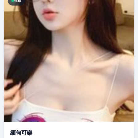
在線
緬甸可樂