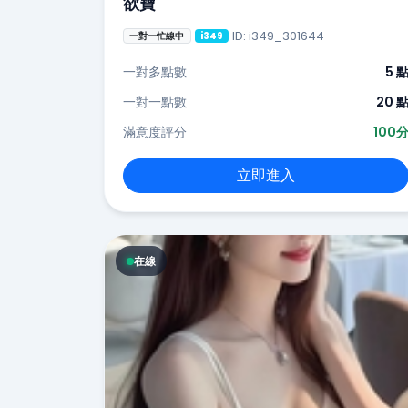
欲寶
ID: i349_301644
一對一忙線中
i349
一對多點數
5 
一對一點數
20 
滿意度評分
100
立即進入
在線