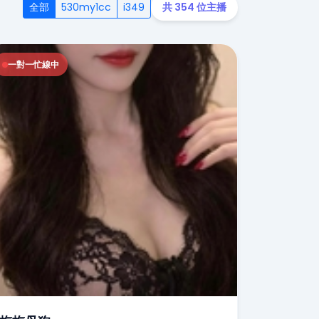
全部
530my1cc
i349
共 354 位主播
一對一忙線中