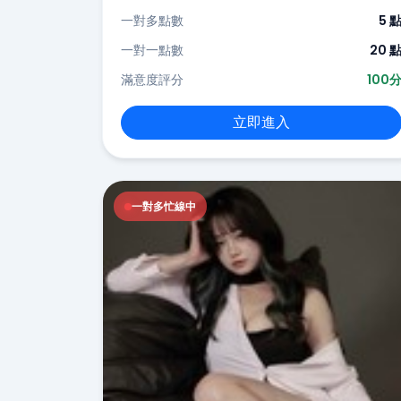
一對多點數
5 
一對一點數
20 
滿意度評分
100
立即進入
一對多忙線中