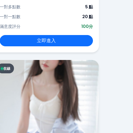
一對多點數
5 點
一對一點數
20 點
滿意度評分
100分
立即進入
在線