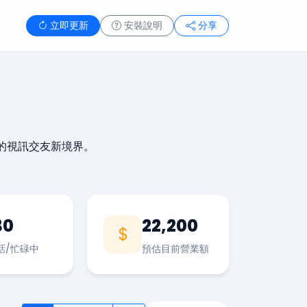
立即更新
安裝說明
分享
的視訊交友新境界。
30
22,200
話/忙碌中
預估目前營業額