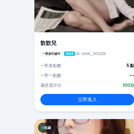
歆歆兒
ID: i349_301225
一對多忙線中
i349
一對多點數
5 
一對一點數
-
滿意度評分
100
立即進入
在線