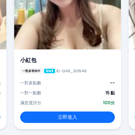
小紅包
ID: i349_301549
一對多等待中
i349
點
一對多點數
--
點
一對一點數
15 點
分
滿意度評分
100分
立即進入