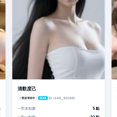
清歡度己
ID: i349_300991
一對多等待中
i349
點
一對多點數
5 點