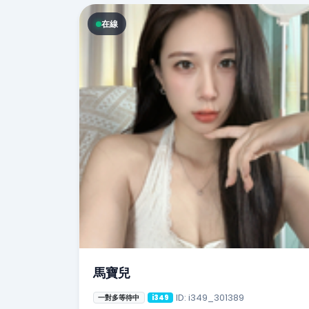
在線
馬寶兒
ID: i349_301389
一對多等待中
i349