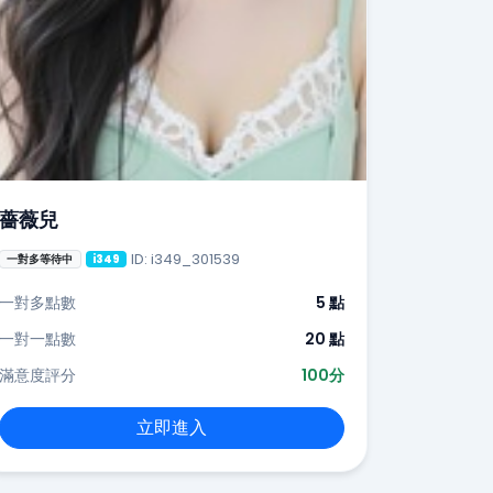
薔薇兒
ID: i349_301539
一對多等待中
i349
一對多點數
5 點
一對一點數
20 點
滿意度評分
100分
立即進入