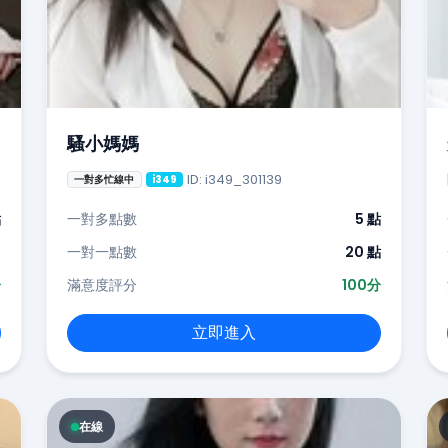
騷小媽媽
ID: i349_301139
一對多忙線中
i349
點
一對多點數
5 點
-
一對一點數
20 點
分
滿意度評分
100分
立即進入
在線