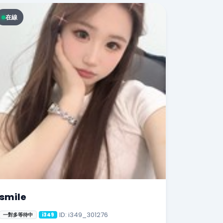
在線
smile
ID: i349_301276
一對多等待中
i349