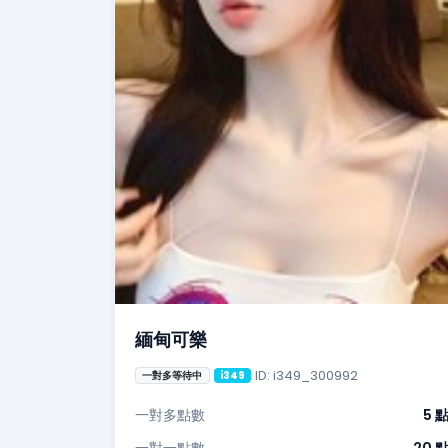
緬甸可樂
ID: i349_300992
一對多等待中
i349
一對多點數
5 