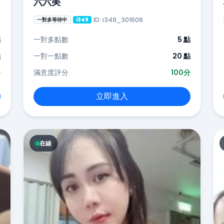
六六美
ID: i349_301606
一對多等待中
i349
點
一對多點數
5 點
點
一對一點數
20 點
分
滿意度評分
100分
立即進入
在線