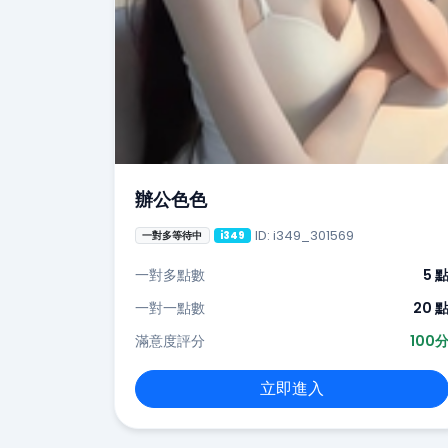
辦公色色
ID: i349_301569
一對多等待中
i349
一對多點數
5 
一對一點數
20 
滿意度評分
100
立即進入