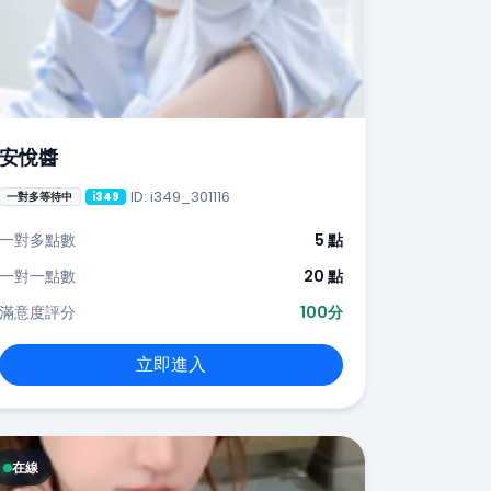
安悅醬
ID: i349_301116
一對多等待中
i349
一對多點數
5 點
一對一點數
20 點
滿意度評分
100分
立即進入
在線