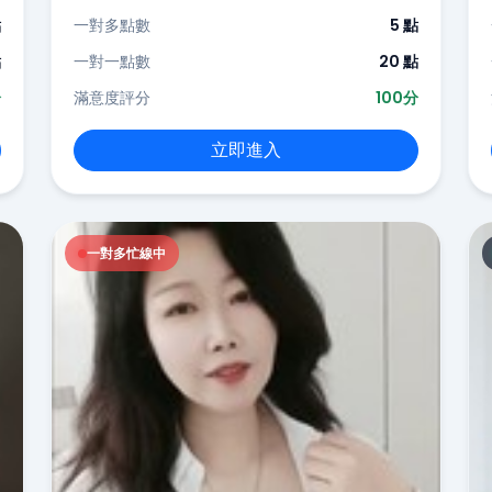
點
一對多點數
5 點
點
一對一點數
20 點
分
滿意度評分
100分
立即進入
一對多忙線中