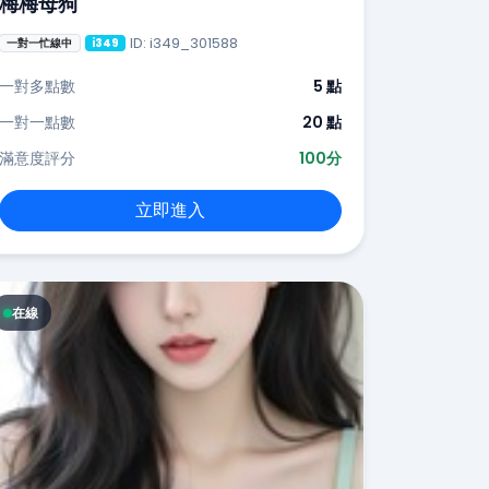
梅梅母狗
ID: i349_301588
一對一忙線中
i349
一對多點數
5 點
一對一點數
20 點
滿意度評分
100分
立即進入
在線