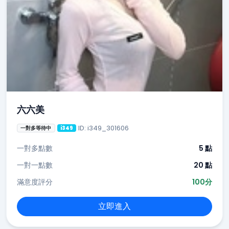
六六美
ID: i349_301606
一對多等待中
i349
一對多點數
5 點
一對一點數
20 點
滿意度評分
100分
立即進入