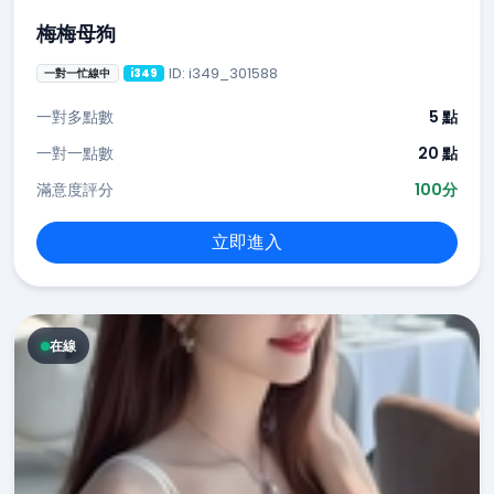
梅梅母狗
ID: i349_301588
一對一忙線中
i349
一對多點數
5 點
一對一點數
20 點
滿意度評分
100分
立即進入
在線