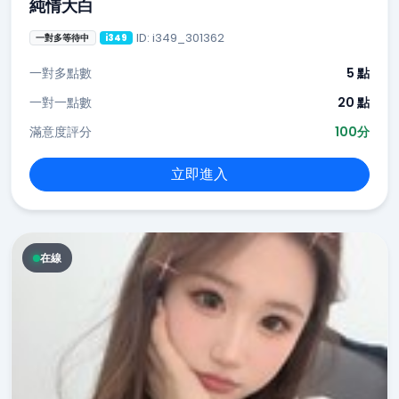
純情大白
ID: i349_301362
一對多等待中
i349
一對多點數
5 點
一對一點數
20 點
滿意度評分
100分
立即進入
在線