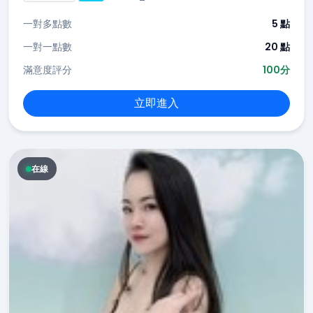
一對多點數
5 點
一對一點數
20 點
滿意度評分
100分
立即進入
在線