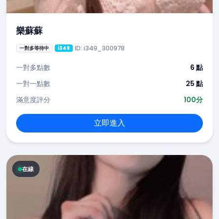
樂蘇蘇
ID: i349_300978
一對多等待中
i349
一對多點數
6 點
一對一點數
25 點
滿意度評分
100分
立即進入
在線