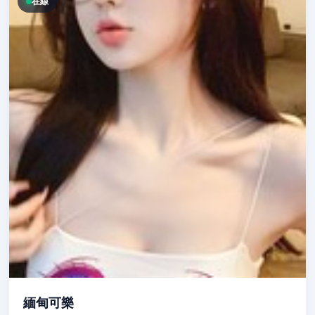
在線
緬甸可樂