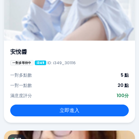
安悅醬
ID: i349_301116
一對多等待中
i349
一對多點數
5 點
一對一點數
20 點
滿意度評分
100分
立即進入