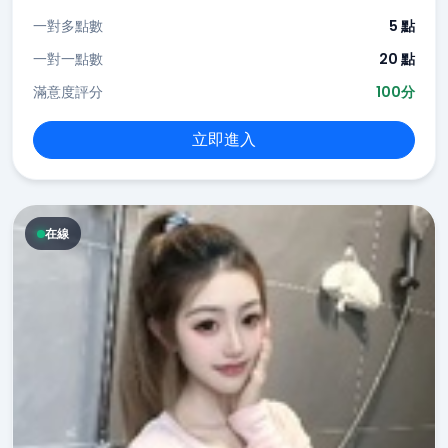
一對多點數
5 點
一對一點數
20 點
滿意度評分
100分
立即進入
在線