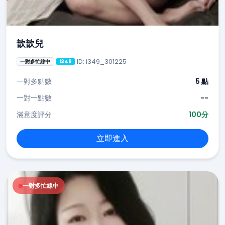
歆歆兒
ID: i349_301225
一對多忙線中
i349
一對多點數
5 點
一對一點數
--
滿意度評分
100分
立即進入
一對多忙線中