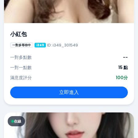
小紅包
ID: i349_301549
一對多等待中
i349
一對多點數
--
一對一點數
15 點
滿意度評分
100分
立即進入
在線