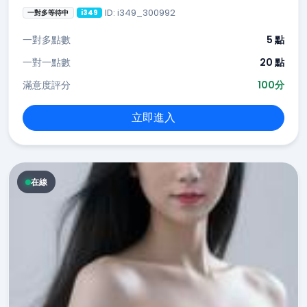
ID: i349_300992
一對多等待中
i349
一對多點數
5 點
一對一點數
20 點
滿意度評分
100分
立即進入
在線