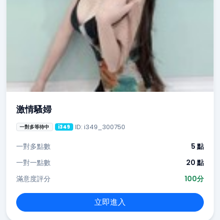
激情騷婦
ID: i349_300750
一對多等待中
i349
一對多點數
5 點
一對一點數
20 點
滿意度評分
100分
立即進入