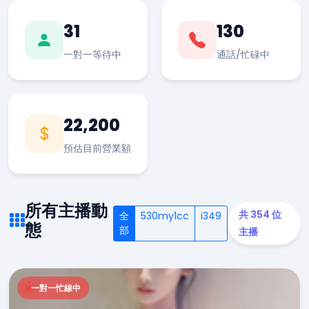
31
130
一對一等待中
通話/忙碌中
22,200
預估目前營業額
所有主播動
共 354 位
全
530my1cc
i349
態
部
主播
一對一忙線中