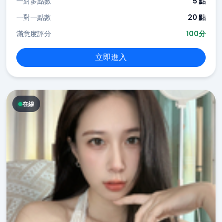
一對多點數
5 點
一對一點數
20 點
滿意度評分
100分
立即進入
在線