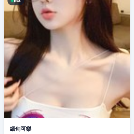
在線
緬甸可樂