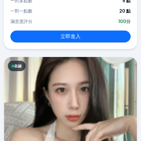
一對多點數
5 點
一對一點數
20 點
滿意度評分
100分
立即進入
在線