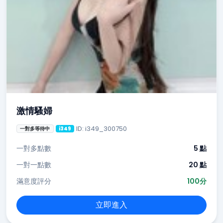
激情騷婦
ID: i349_300750
一對多等待中
i349
一對多點數
5 點
一對一點數
20 點
滿意度評分
100分
立即進入