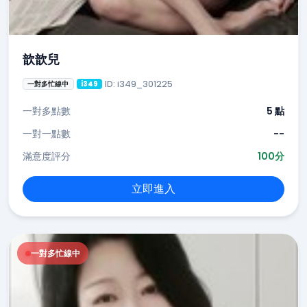
歆歆兒
ID: i349_301225
一對多忙線中
i349
一對多點數
5 點
一對一點數
--
滿意度評分
100分
立即進入
一對多忙線中