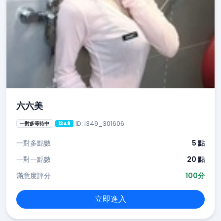
六六美
ID: i349_301606
一對多等待中
i349
一對多點數
5 點
一對一點數
20 點
滿意度評分
100分
立即進入