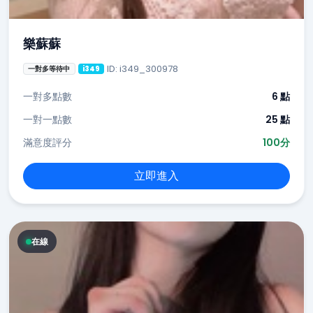
樂蘇蘇
ID: i349_300978
一對多等待中
i349
一對多點數
6 點
一對一點數
25 點
滿意度評分
100分
立即進入
在線