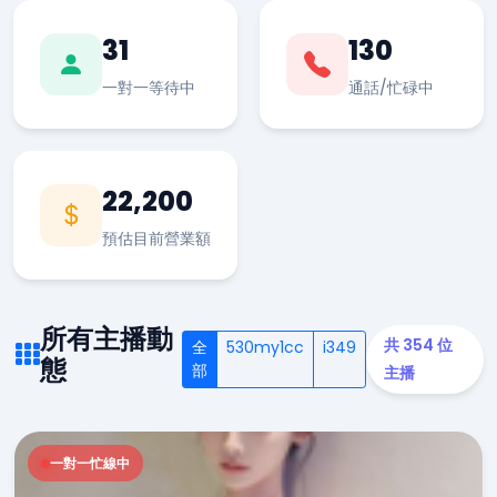
31
130
一對一等待中
通話/忙碌中
22,200
預估目前營業額
所有主播動
共 354 位
全
530my1cc
i349
態
部
主播
一對一忙線中