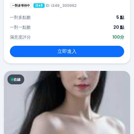
ID: i349_300992
一對多等待中
i349
一對多點數
5 點
一對一點數
20 點
滿意度評分
100分
立即進入
在線