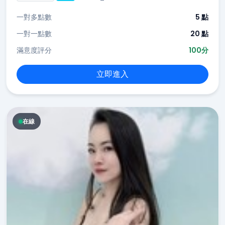
一對多點數
5 點
一對一點數
20 點
滿意度評分
100分
立即進入
在線