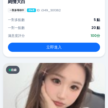
純情大白
ID: i349_301362
一對多等待中
i349
一對多點數
5 點
一對一點數
20 點
滿意度評分
100分
立即進入
在線