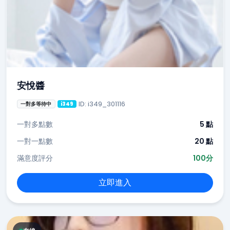
安悅醬
ID: i349_301116
一對多等待中
i349
一對多點數
5 點
一對一點數
20 點
滿意度評分
100分
立即進入