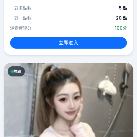
一對多點數
5 點
一對一點數
20 點
滿意度評分
100分
立即進入
在線