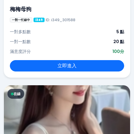
梅梅母狗
ID: i349_301588
一對一忙線中
i349
一對多點數
5 點
一對一點數
20 點
滿意度評分
100分
立即進入
在線