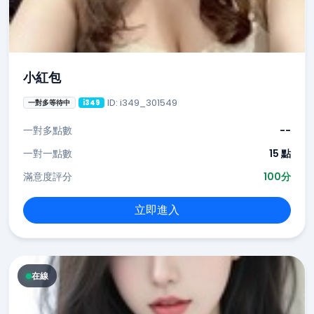
小紅包
ID: i349_301549
一對多等待中
i349
一對多點數
--
一對一點數
15 點
滿意度評分
100分
立即進入
在線